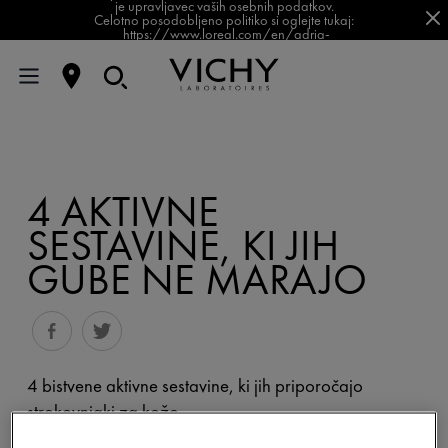
je upravljavec vaših osebnih podatkov.
Celotno posodobljeno politiko si oglejte tukaj:
https://www.loreal.com/en/adria-
balkan/pages/group/privacy-policy-slovenia/
4 AKTIVNE
SESTAVINE, KI JIH
GUBE NE MARAJO
4 bistvene aktivne sestavine, ki jih priporočajo
strokovnjaki za kožo