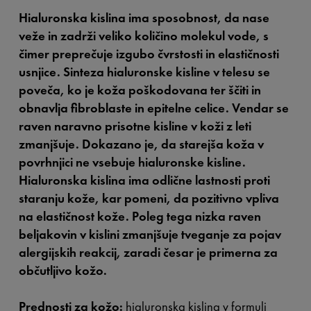
Hialuronska kislina ima sposobnost, da nase
veže in zadrži veliko količino molekul vode, s
čimer preprečuje izgubo čvrstosti in elastičnosti
usnjice. Sinteza hialuronske kisline v telesu se
poveča, ko je koža poškodovana ter ščiti in
obnavlja fibroblaste in epitelne celice. Vendar se
raven naravno prisotne kisline v koži z leti
zmanjšuje. Dokazano je, da starejša koža v
povrhnjici ne vsebuje hialuronske kisline.
Hialuronska kislina ima odlične lastnosti proti
staranju kože, kar pomeni, da pozitivno vpliva
na elastičnost kože. Poleg tega nizka raven
beljakovin v kislini zmanjšuje tveganje za pojav
alergijskih reakcij, zaradi česar je primerna za
občutljivo kožo.
Prednosti za kožo:
hialuronska kislina v formuli