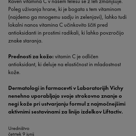
Raven vitamina C v našem telesu se z leti zmanjšuje.
Poleg uživanja hrane, ki je bogata s tem vitaminom
(najdemo ga mnogemu sadju in zelenjavi), lahko tudi
lokalni nanos vitamina C učinkovito ščiti pred
antioksidanti in prostimi radikali, ki lahko povzročijo
znake staranja.
Prednosti za kožo:
vitamin C je odličen
antioksidant, ki deluje na elastičnost in mladostnost
kože.
Dermatologi in farmacevti v Laboratorijih Vichy
nenehno uporabljajo svoje strokovno znanje o
negi kože pri ustvarjanju formul z najmočnejšimi
aktivnimi sestavinami za linijo izdelkov Liftactiv.
Uredništvo
četrtek 9 junij