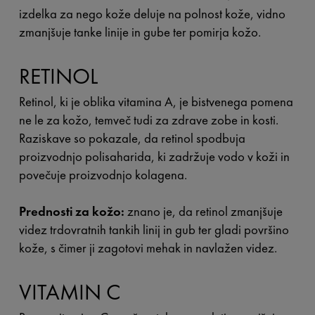
izdelka za nego kože deluje na polnost kože, vidno
zmanjšuje tanke linije in gube ter pomirja kožo.
RETINOL
Retinol, ki je oblika vitamina A, je bistvenega pomena
ne le za kožo, temveč tudi za zdrave zobe in kosti.
Raziskave so pokazale, da retinol spodbuja
proizvodnjo polisaharida, ki zadržuje vodo v koži in
povečuje proizvodnjo kolagena.
Prednosti za kožo:
znano je, da retinol zmanjšuje
videz trdovratnih tankih linij in gub ter gladi površino
kože, s čimer ji zagotovi mehak in navlažen videz.
VITAMIN C