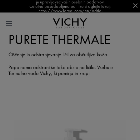
je upravljavec vaših osebnih podatkov.
Celotno posodobljeno politiko si oglejte tukaj:
https://www.loreal.com/en/adria-
balkan/pages/group/privacy-policy-slovenia/
PURETÉ THERMALE
Čiščenje in odstranjevanje ličil za občutljivo kožo.
Popolnoma odstrani še tako obstojna ličila. Vsebuje
Termalno vodo Vichy, ki pomirja in krepi.