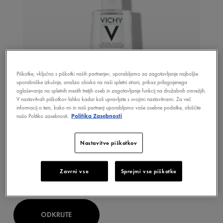
Piškotke, vključno s piškotki naših partnerjev, uporabljamo za zagotavljanje najboljše
uporabniške izkušnje, analizo obiska na naši spletni strani, prikaz prilagojenega
oglaševanja na spletnih mestih tretjih oseb in zagotavljanje funkcij na družabnih omrežjih.
V nastavitvah piškotkov lahko kadar koli upravljate s svojimi nastavitvami. Za več
informacij o tem, kako mi in naši partnerji uporabljamo vaše osebne podatke, obiščite
našo Politiko zasebnosti.
Politika Zasebnosti
PURETÉ THERMALE
Nastavitve piškotkov
MINERALIZIRANA MICELARNA
VODICA – OBČUTLJIVA KOŽA
Zavrni vse
Sprejmi vse piškotke
ODKRIJTE