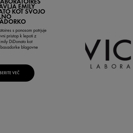
LABORATOIRES
AVLJA EMILY
ATO KOT SVOJO
LNO
ADORKO
atoires s ponosom potrjuje
ivni pristop k lepoti z
mily DiDonato kot
mbasadorke blagovne
BERITE VEČ