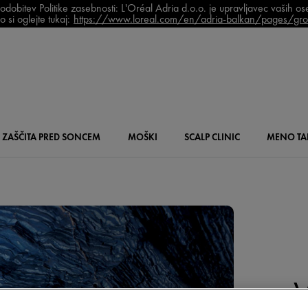
bitev Politike zasebnosti: L'Oréal Adria d.o.o. je upravljavec vaših o
 si oglejte tukaj:
https://www.loreal.com/en/adria-balkan/pages/grou
ZAŠČITA PRED SONCEM
MOŠKI
SCALP
CLINIC
MENO
TA