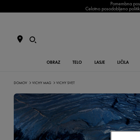
Pomembna posodo
Celotno posodobljeno politiko
OBRAZ
TELO
LASJE
LIČILA
DOMOV
VICHY MAG
VICHY SVET