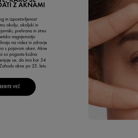
ATI Z AKNAMI
log in izpostavljenost
 okolju, okoljski in
avniki, prehrana in stres
netsko nagnjenostjo
ivajo na videz in zdravje
čno s pojavom aken. Akne
obi so pogosta kožna
enjuje se, da ima kar 54
Zahodu akne po 25. letu.
BERITE VEČ