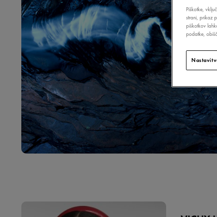
Piškotke, vklju
strani, prikaz 
piškotkov lahk
podatke, obišči
Nastavitv