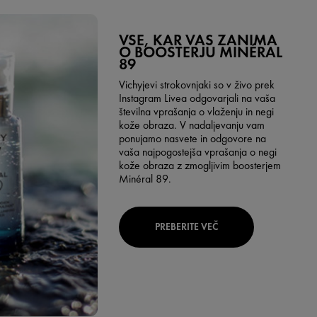
VSE, KAR VAS ZANIMA
O BOOSTERJU MINÉRAL
89
Vichyjevi strokovnjaki so v živo prek
Instagram Livea odgovarjali na vaša
številna vprašanja o vlaženju in negi
kože obraza. V nadaljevanju vam
ponujamo nasvete in odgovore na
vaša najpogostejša vprašanja o negi
kože obraza z zmogljivim boosterjem
Minéral 89.
PREBERITE VEČ