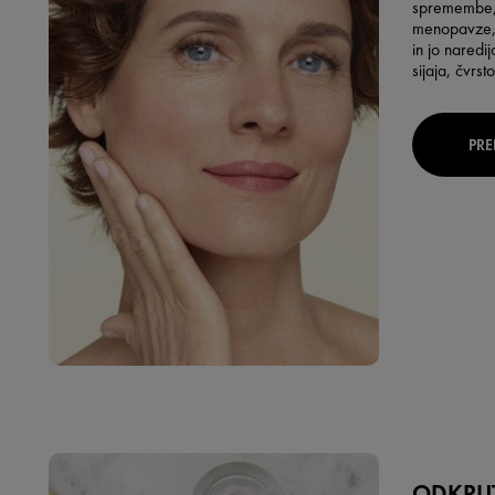
spremembe, 
menopavze, n
in jo naredi
sijaja, čvrsto
PRE
ODKRIJ