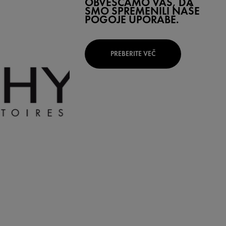
OBVEŠČAMO VAS, DA
SMO SPREMENILI NAŠE
POGOJE UPORABE.
PREBERITE VEČ