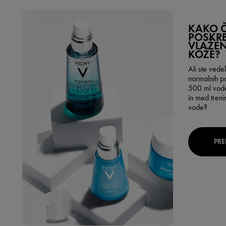
KAKO Č
POSKRB
VLAŽEN
KOŽE?
Ali ste vede
normalnih p
500 ml vode,
in med treni
vode?
PRE