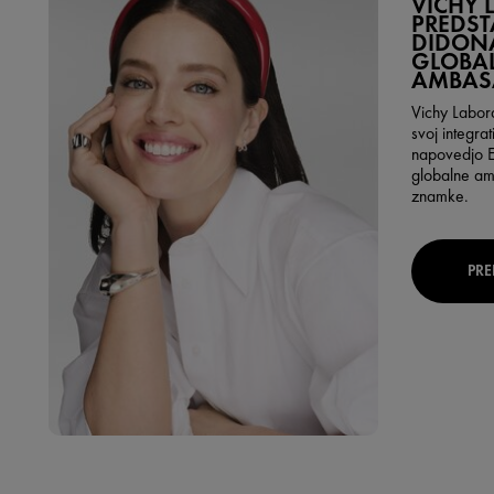
VICHY 
PREDST
DIDON
GLOBA
AMBAS
Vichy Labor
svoj integrat
napovedjo E
globalne a
znamke.
PRE