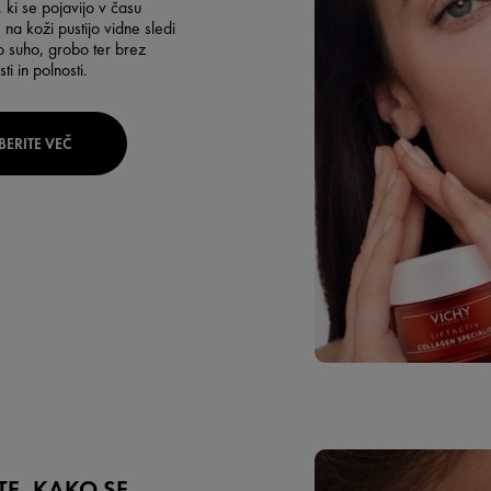
ki se pojavijo v času
a koži pustijo vidne sledi
jo suho, grobo ter brez
sti in polnosti.
BERITE VEČ
TE, KAKO SE