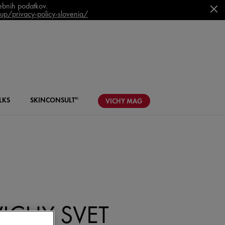
sebnih podatkov.
p/privacy-policy-slovenia/
LKS
SKIN
CONSULT
AI
VICHY
MAG
VICHY SVET