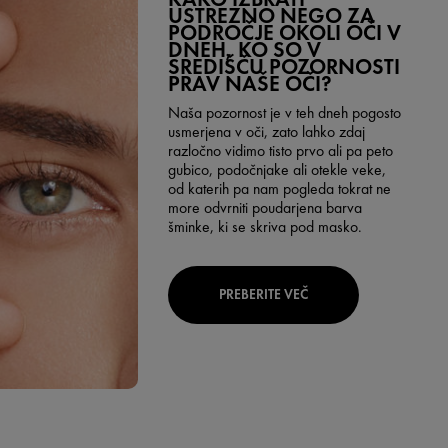
USTREZNO NEGO ZA
PODROČJE OKOLI OČI V
DNEH, KO SO V
SREDIŠČU POZORNOSTI
PRAV NAŠE OČI?
Naša pozornost je v teh dneh pogosto
usmerjena v oči, zato lahko zdaj
razločno vidimo tisto prvo ali pa peto
gubico, podočnjake ali otekle veke,
od katerih pa nam pogleda tokrat ne
more odvrniti poudarjena barva
šminke, ki se skriva pod masko.
PREBERITE VEČ