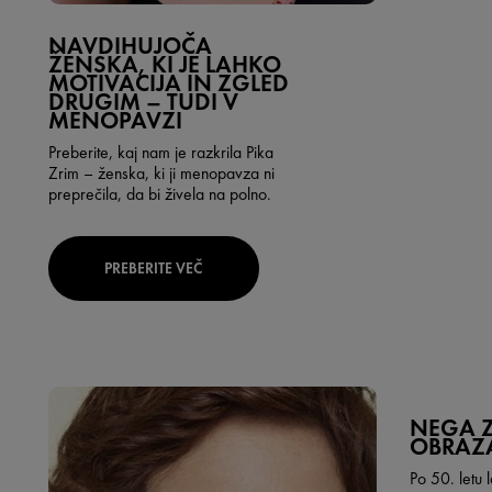
NAVDIHUJOČA
ŽENSKA, KI JE LAHKO
MOTIVACIJA IN ZGLED
DRUGIM – TUDI V
MENOPAVZI
Preberite, kaj nam je razkrila
Pika
Zrim
– ženska, ki ji menopavza ni
preprečila, da bi živela na polno.
PREBERITE VEČ
NEGA Z
OBRAZ
Po 50. letu