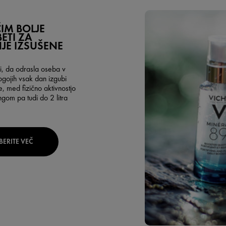
IM BOLJE
ETI ZA
JE IZSUŠENE
li, da odrasla oseba v
ogojih vsak dan izgubi
 med fizično aktivnostjo
ngom pa tudi do 2 litra
BERITE VEČ