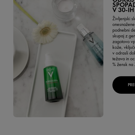
SPOPAD
V 30-IH
Življenjski s
onesnaženemu
podnebni dej
skupaj z ge
zagotovo vpl
kože, vklju
v odrasli d
težava in oc
% žensk na 
PRE