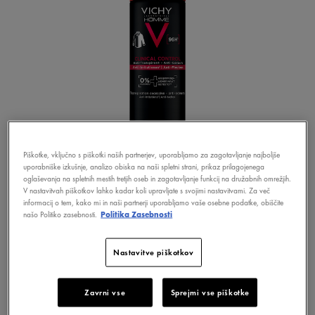
Piškotke, vključno s piškotki naših partnerjev, uporabljamo za zagotavljanje najboljše
uporabniške izkušnje, analizo obiska na naši spletni strani, prikaz prilagojenega
VICHY HOMME
oglaševanja na spletnih mestih tretjih oseb in zagotavljanje funkcij na družabnih omrežjih.
V nastavitvah piškotkov lahko kadar koli upravljate s svojimi nastavitvami. Za več
CLINICAL CONTROL ANTIPERSPIRANT
informacij o tem, kako mi in naši partnerji uporabljamo vaše osebne podatke, obiščite
SPREJ PROTI POTENJU
našo Politiko zasebnosti.
Politika Zasebnosti
Nastavitve piškotkov
ODKRIJTE
Zavrni vse
Sprejmi vse piškotke