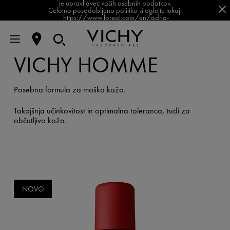
je upravljavec vaših osebnih podatkov.
Celotno posodobljeno politiko si oglejte tukaj:
https://www.loreal.com/en/adria-
balkan/pages/group/privacy-policy-slovenia/
VICHY HOMME
Posebna formula za moško kožo.
Takojšnja učinkovitost in optimalna toleranca, tudi za
občutljivo kožo.
NOVO