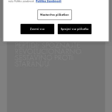
našo Politiko zasebnosti.
Politika Zasebnosti
Nastavitve piškotkov
ODKRIJTE
Zavrni vse
Sprejmi vse piškotke
PEPTIDI: SPOZNAJTE
REVOLUCIONARNO
SESTAVINO PROTI
STARANJU