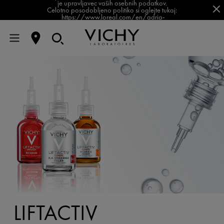
je upravljavec vaših osebnih podatkov.
Celotno posodobljeno politiko si oglejte tukaj:
https://www.loreal.com/en/adria-
balkan/pages/group/privacy-policy-slovenia/
LIFTACTIV