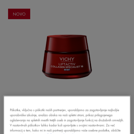
NOVO
Piškotke, vključno s piškotki naših partnerjev, uporabljamo za zagotavljanje najboljše
LIFTACTIV
uporabniške izkušnje, analizo obiska na naši spletni strani, prikaz prilagojenega
oglaševanja na spletnih mestih tretjih oseb in zagotavljanje funkcij na družabnih omrežjih.
COLLAGEN SPECIALIST 16 NOČNA
V nastavitvah piškotkov lahko kadar koli upravljate s svojimi nastavitvami. Za več
KREMA
informacij o tem, kako mi in naši partnerji uporabljamo vaše osebne podatke, obiščite