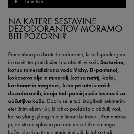
● suhe lise
NA KATERE SESTAVINE
DEZODORANTOV MORAMO
BITI POZORNI?
Pomembno je izbrati dezodorante, ki so hipoalergeni
in razviti ter preizkušeni na občutljivi koži.
Sestavine,
kot so mineralizirana voda Vichy, D-pantenol,
kokosovo olje in minerali, kot so natrij, kalcij,
karbonat in magnezij, ki so prisotni v naših
dezodorantih, imajo tudi pomirjujoče lastnosti za
občutljivo kožo
. Dobro se je tudi izogibati nekaterim
eteričnim oljem (5), ki lahko poslabšajo občutljivost,
kot so ylang-ylang in olje limonske trave. „Pomembno
je, da ste na splošno pozorni na izdelke za nego
kože, zlasti na tiste z eteričnimi olji, ki lahko tudi