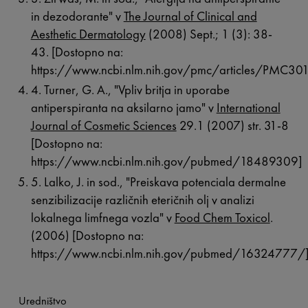
in dezodorante" v
The Journal of Clinical and
Aesthetic Dermatology
(2008) Sept.; 1 (3): 38-
43. [Dostopno na:
https://www.ncbi.nlm.nih.gov/pmc/articles/PMC30
4. Turner, G. A., "Vpliv britja in uporabe
antiperspiranta na aksilarno jamo" v
International
Journal of Cosmetic Sciences
29.1 (2007) str. 31-8
[Dostopno na:
https://www.ncbi.nlm.nih.gov/pubmed/18489309]
5. Lalko, J. in sod., "Preiskava potenciala dermalne
senzibilizacije različnih eteričnih olj v analizi
lokalnega limfnega vozla" v
Food Chem Toxicol
.
(2006) [Dostopno na:
https://www.ncbi.nlm.nih.gov/pubmed/16324777/
Uredništvo