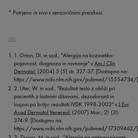
* Potrjeno
in vivo
s senzoričnimi preizkusi.
VIRI:
1. Orton, DI. in sod., "Alergija na kozmetiko:
pojavnost, diagnoza in ravnanje" v
Am J Clin
Dermatol.
(2004) 5 (5) str. 327-37. [Dostopno na:
https://www.ncbi.nlm.nih.gov/pubmed/15554734/
2. Uter, W. in sod., "Rezultati testa z obliži pri
pacientih z lastnimi dišavami, dezodoranti in
losjoni po britju: rezultati IVDK 1998-2002" v
J Eur
Acad Dermatol Venereol.
(2007) Mar.; 21 (3):
374-9. [Dostopno na:
https://www.ncbi.nlm.nih.gov/pubmed/17309462/]
3. Zirwas, M. in sod., "Alergija na antiperspirante