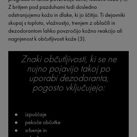
Z britjem pod pazduhami tudi dosledno
odstranjujemo kožo in dlake, ki jo ščitijo. Ti dejavniki
skupaj s toploto, vlažnostjo, trenjem z oblačili in
dezodorantom lahko povzročijo kožno reakcijo ali
nagnjenost k občutljivosti kože (3).
Znaki občutljivosti, ki se ne
nujno pojavijo takoj po
uporabi dezodoranta,
pogosto vključujejo:
● izpuščaje
● pekoče občutke
● srbenje in