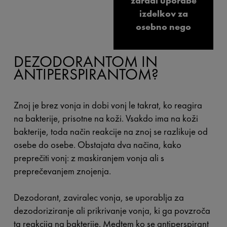
zaradi uporabe
izdelkov za
osebno nego
DEZODORANTOM IN
ANTIPERSPIRANTOM?
Znoj je brez vonja in dobi vonj le takrat, ko reagira
na bakterije, prisotne na koži. Vsakdo ima na koži
bakterije, toda način reakcije na znoj se razlikuje od
osebe do osebe. Obstajata dva načina, kako
preprečiti vonj: z maskiranjem vonja ali s
preprečevanjem znojenja.
Dezodorant, zaviralec vonja, se uporablja za
dezodoriziranje ali prikrivanje vonja, ki ga povzroča
ta reakcija na bakterije. Medtem ko se antiperspirant