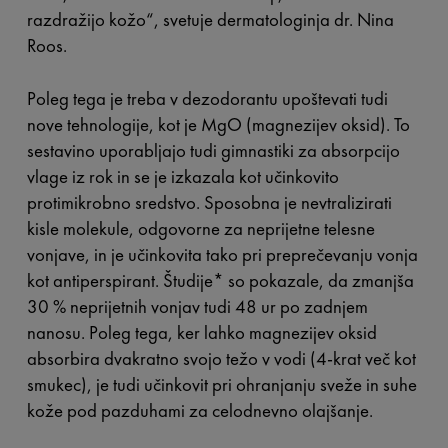
razdražijo kožo“, svetuje dermatologinja dr. Nina
Roos.
Poleg tega je treba v dezodorantu upoštevati tudi
nove tehnologije, kot je MgO (magnezijev oksid). To
sestavino uporabljajo tudi gimnastiki za absorpcijo
vlage iz rok in se je izkazala kot učinkovito
protimikrobno sredstvo. Sposobna je nevtralizirati
kisle molekule, odgovorne za neprijetne telesne
vonjave, in je učinkovita tako pri preprečevanju vonja
kot antiperspirant. Študije* so pokazale, da zmanjša
30 % neprijetnih vonjav tudi 48 ur po zadnjem
nanosu. Poleg tega, ker lahko magnezijev oksid
absorbira dvakratno svojo težo v vodi (4-krat več kot
smukec), je tudi učinkovit pri ohranjanju sveže in suhe
kože pod pazduhami za celodnevno olajšanje.