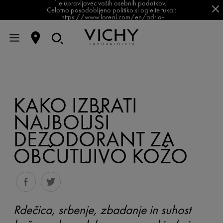
je upravljavec vaših osebnih podatkov.
Celotno posodobljeno politiko si oglejte tukaj:
https://www.loreal.com/en/adria-
balkan/pages/group/privacy-policy-slovenia/
KAKO IZBRATI
NAJBOLJŠI
DEZODORANT ZA
OBČUTLJIVO KOŽO
Rdečica, srbenje, zbadanje in suhost