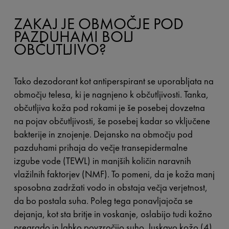
ZAKAJ JE OBMOČJE POD
PAZDUHAMI BOLJ
OBČUTLJIVO?
Tako dezodorant kot antiperspirant se uporabljata na
območju telesa, ki je nagnjeno k občutljivosti. Tanka,
občutljiva koža pod rokami je še posebej dovzetna
na pojav občutljivosti, še posebej kadar so vključene
bakterije in znojenje. Dejansko na območju pod
pazduhami prihaja do večje transepidermalne
izgube vode (TEWL) in manjših količin naravnih
vlažilnih faktorjev (NMF). To pomeni, da je koža manj
sposobna zadržati vodo in obstaja večja verjetnost,
da bo postala suha. Poleg tega ponavljajoča se
dejanja, kot sta britje in voskanje, oslabijo tudi kožno
pregrado in lahko povzročijo suho, luskavo kožo (4).