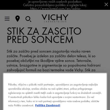
je upravljavec vaših osebnih podatkov.
Celotno posodobljeno politiko si oglejte tukaj:
https://www.loreal.com/en/adria-
balkan/pages/group/privacy-policy-slovenia/
STIK ZA ZAŠČITO
PRED SONCEM
Stik za zaščito pred soncem zagotavlja visoko raven
zaščite. Posebej je izdelan za zaščito delov telesa, ki so
posebej občutljivi na škodljive vplive sonca. Tetovaže,
ustnice, brazgotine in pigmentacije so popolnoma hidrirani
zahvaljujoč formuli na bazi termalne vode Vichy. Stik za
zaščito občutljivih delov lahko vedno nosite s seboj in ga
uporabite, kadar koli želite.
Piškotke, vključno s piškotki naših partnerjev, uporabljamo za zagotavljanje najboljše
uporabniške izkušnje, analizo obiska na naši spletni strani, prikaz prilagojenega
oglaševanja na spletnih mestih tretjih oseb in zagotavljanje funkcij na družabnih omrežjih.
V nastavitvah piškotkov lahko kadar koli upravljate s svojimi nastavitvami. Za več
informacij o tem, kako mi in naši partnerji uporabljamo vaše osebne podatke, obiščite
našo Politiko zasebnosti.
Politika Zasebnosti