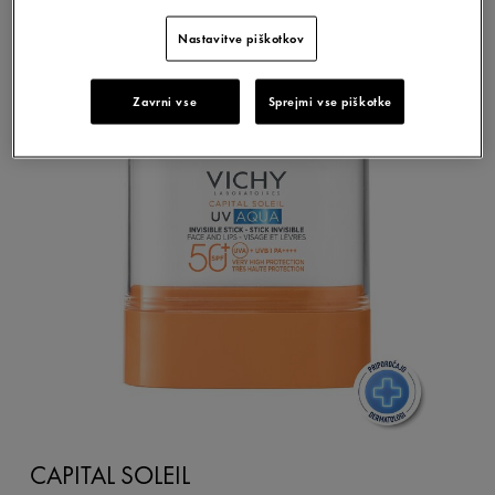
CAPITAL SOLEIL
Nastavitve piškotkov
Zavrni vse
Sprejmi vse piškotke
NOVO
CAPITAL SOLEIL