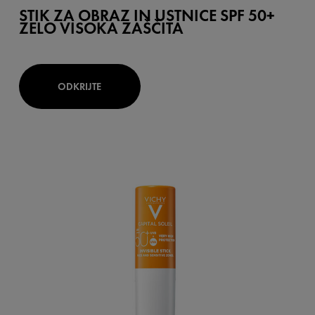
STIK ZA OBRAZ IN USTNICE SPF 50+
ZELO VISOKA ZAŠČITA
ODKRIJTE