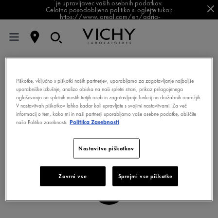
je upravljavec vaših osebnih podatkov.
Celotno posodobljeno politiko si oglejte tukaj:
https://www.loreal.com/en/adria-
balkan/pages/group/privacy-policy-slovenia/
SKINCONSULT
Piškotke, vključno s piškotki naših partnerjev, uporabljamo za zagotavljanje najboljše
uporabniške izkušnje, analizo obiska na naši spletni strani, prikaz prilagojenega
oglaševanja na spletnih mestih tretjih oseb in zagotavljanje funkcij na družabnih omrežjih.
V nastavitvah piškotkov lahko kadar koli upravljate s svojimi nastavitvami. Za več
informacij o tem, kako mi in naši partnerji uporabljamo vaše osebne podatke, obiščite
našo Politiko zasebnosti.
Politika Zasebnosti
Nastavitve piškotkov
Zavrni vse
Sprejmi vse piškotke