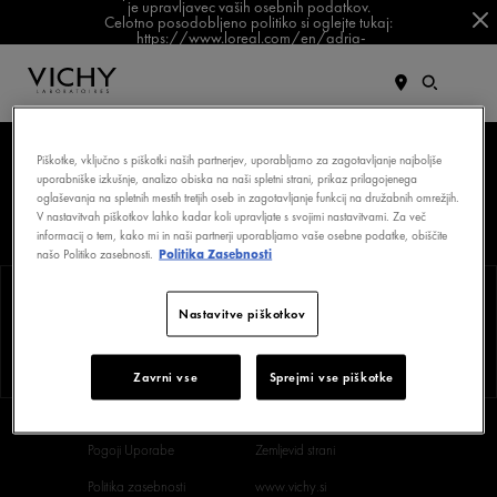
je upravljavec vaših osebnih podatkov.
Celotno posodobljeno politiko si oglejte tukaj:
Pridružite se nam na
Facebook
https://www.loreal.com/en/adria-
balkan/pages/group/privacy-policy-slovenia/
Postavite si diagnozo nege proti staranju
Odkrijte nasvete in nege, prilagojene vaši koži
SPREMLJAJTE NAS NA
Piškotke, vključno s piškotki naših partnerjev, uporabljamo za zagotavljanje najboljše
uporabniške izkušnje, analizo obiska na naši spletni strani, prikaz prilagojenega
oglaševanja na spletnih mestih tretjih oseb in zagotavljanje funkcij na družabnih omrežjih.
V nastavitvah piškotkov lahko kadar koli upravljate s svojimi nastavitvami. Za več
informacij o tem, kako mi in naši partnerji uporabljamo vaše osebne podatke, obiščite
našo Politiko zasebnosti.
Politika Zasebnosti
Nastavitve piškotkov
Stik
VICHY
Zavrni vse
Sprejmi vse piškotke
Pogoji Uporabe
Zemljevid strani
Politika zasebnosti
www.vichy.si