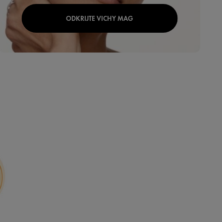
ODKRIJTE VICHY MAG
AppCode=IF_HP_BENEFITS_DESKTOP_412_320&v=20263161052347disc