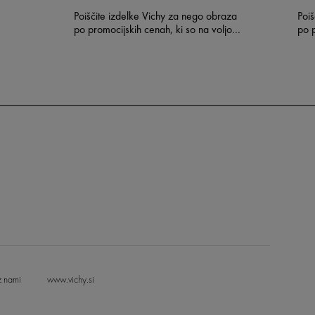
Poiščite izdelke Vichy za nego obraza
Poi
po promocijskih cenah, ki so na voljo v
po p
izbranih lekarnah.
izbr
 z nami
www.vichy.si