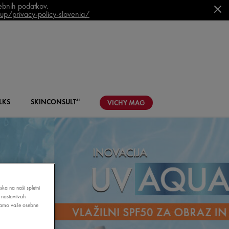
sebnih podatkov.
p/privacy-policy-slovenia/
LKS
SKIN
CONSULT
AI
VICHY
MAG
ska na naši spletni
 nastavitvah
bljamo vaše osebne