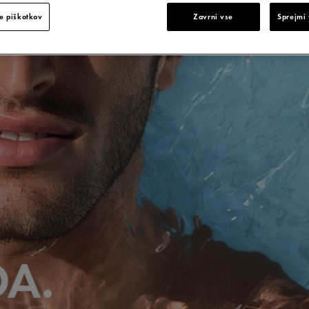
e piškotkov
Zavrni vse
Sprejmi 