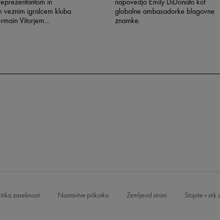
reprezentantom in
napovedjo Emily DiDonato kot
m veznim igralcem kluba
globalne ambasadorke blagovne
ermain Vítorjem
znamke.
reirom, bolj znanim kot
staja novi globalni
lagovne znamke.
litika zasebnosti
Nastavitve piškotka
Zemljevid strani
Stopite v stik