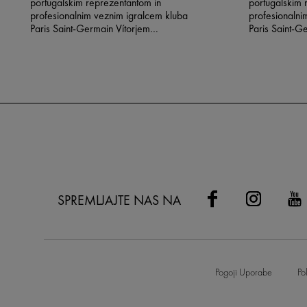
portugalskim reprezentantom in
portugalskim 
profesionalnim veznim igralcem kluba
profesionalni
Paris Saint-Germain Vítorjem
Paris Saint-G
Machadom Ferreirom, bolj znanim kot
Machadom Fer
Vitinha, ki postaja novi globalni
Vitinha, ki po
ambasador blagovne znamke.
ambasador b
SPREMLJAJTE NAS NA
Pogoji Uporabe
Po