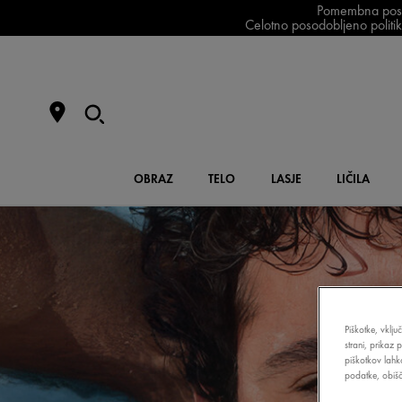
Pomembna posodo
Celotno posodobljeno politiko
OBRAZ
TELO
LASJE
LIČILA
Piškotke, vklju
strani, prikaz 
piškotkov lahk
podatke, obišči