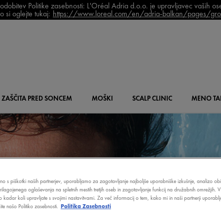
bitev Politike zasebnosti: L'Oréal Adria d.o.o. je upravljavec vaših o
 si oglejte tukaj:
https://www.loreal.com/en/adria-balkan/pages/grou
ZAŠČITA PRED SONCEM
MOŠKI
SCALP
CLINIC
MENO
TA
čno s piškotki naših partnerjev, uporabljamo za zagotavljanje najboljše uporabniške izkušnje, analizo obi
prilagojenega oglaševanja na spletnih mestih tretjih oseb in zagotavljanje funkcij na družabnih omrežjih. V
o kadar koli upravljate s svojimi nastavitvami. Za več informacij o tem, kako mi in naši partnerji upora
te našo Politiko zasebnosti.
Politika Zasebnosti