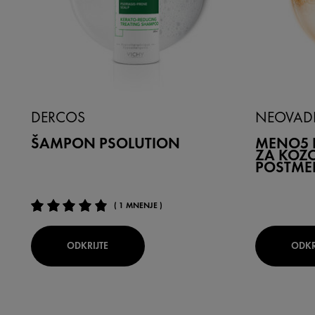
DERCOS
NEOVAD
ŠAMPON PSOLUTION
MENO5 
ZA KOŽO 
POSTME
( 1 MNENJE )
ODKRIJTE
ODKR