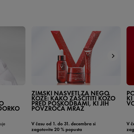
ZIMSKI NASVETI ZA NEGO
PO
KOŽE: KAKO ZAŠČITITI KOŽO
KI
JO
PRED POŠKODBAMI, KI JIH
VO
DORKO
POVZROČA MRAZ
uje
V času od 1. do 31. decembra si
V č
zagotovite 20 % popusta
zag