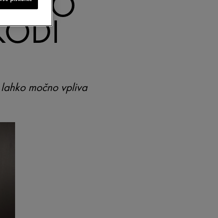
 KAKO
KODI
n lahko močno vpliva