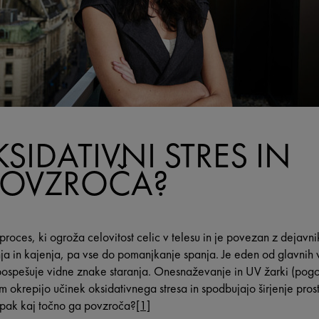
KSIDATIVNI STRES IN
POVZROČA?
 proces, ki ogroža celovitost celic v telesu in je povezan z dejavni
a in kajenja, pa vse do pomanjkanje spanja. Je eden od glavnih 
ospešuje vidne znake staranja. Onesnaževanje in UV žarki (pog
 okrepijo učinek oksidativnega stresa in spodbujajo širjenje prosti
mpak kaj točno ga povzroča?
[1]