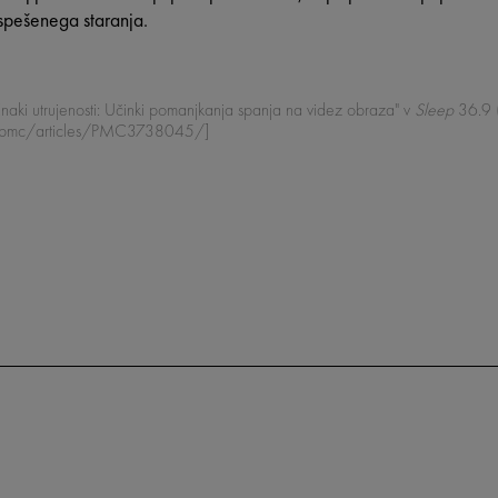
spešenega staranja.
Znaki utrujenosti: Učinki pomanjkanja spanja na videz obraza" v
Sleep
36.9 
ov/pmc/articles/PMC3738045/]