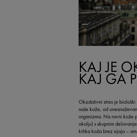
KAJ JE O
KAJ GA 
Oksidativni stres je biološki
naše kože, od onesnaževanj
organizma. Na ravni kože p
okolju) s skupnim delovanjem
krhka koža brez sijaja – a