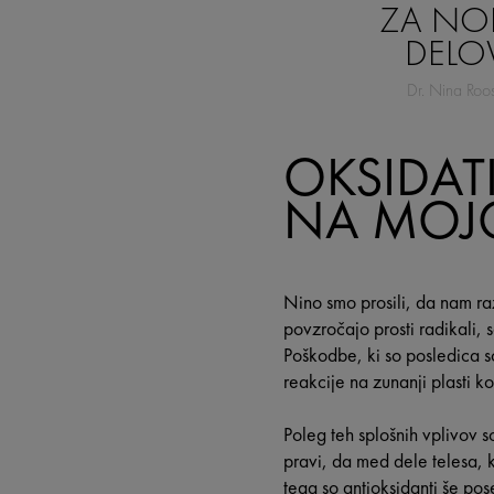
ZA N
DELO
Dr. Nina Roo
OKSIDATI
NA MOJ
Nino smo prosili, da nam raz
povzročajo prosti radikali, 
Poškodbe, ki so posledica s
reakcije na zunanji plasti ko
Poleg teh splošnih vplivov s
pravi, da med dele telesa, ki
tega so antioksidanti še po