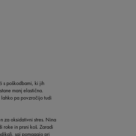
i s poškodbami, ki jih
ostane manj elastična.
 lahko pa povzročijo tudi
n za oksidativni stres. Nina
di roke in prsni koš. Zaradi
dikali, saj pomagajo pri