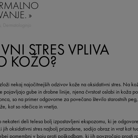
ORMALNO
VANJE.
s, Dermatologinjo
VNI STRES VPLIVA
O KOŽO?
loži nekaj najočitnejših odzivov kože na oksidativni stres. Na kož
se pojavljajo gube in drobne linije, njena čvrstost oslabi in koža p
onca, so na primer odgovorne za povečano število starostnih peg,
že, kot so rdečica in vnetja.
o nekateri deli telesa bolj izpostavljeni ekspozomu, ki je odgovore
 jih oksidativni stres najbolj prizadene, sodijo obraz in vrat kot tu
sebej pomembni v boju proti poškodbam, ki jih povzročajo prosti ra