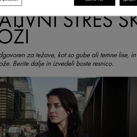
NTNI MADEŽI:
ATIVNI STRES Š
KOŽI
odgovoren za težave, kot so gube ali temne lise, i
že. Berite dalje in izvedeli boste resnico.