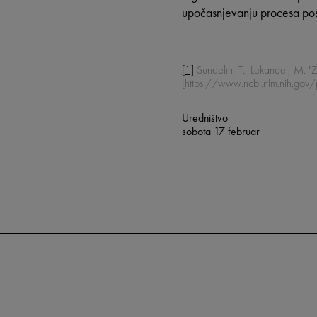
upočasnjevanju procesa po
[1]
Sundelin, T., Lekander, M. "
[https://www.ncbi.nlm.nih.g
Uredništvo
sobota 17 februar