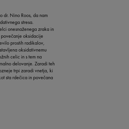
jo dr. Nino Roos, da nam
idativnega stresa.
Delci onesnaženega zraka in
 povečanje oksidacije
evilo prostih radikalov,
ostavljena oksidativnemu
žnih celic in s tem na
malno delovanje. Zaradi teh
neje trpi zaradi vnetja, ki
kot sta rdečica in povečana