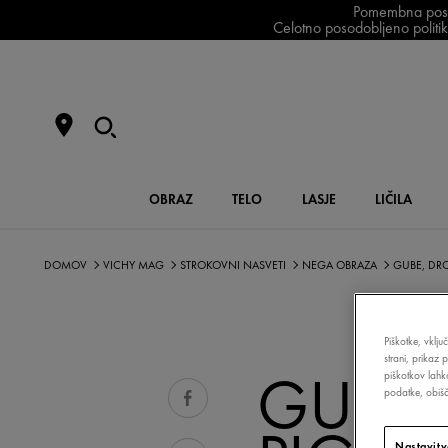
Pomembna posodo
Celotno posodobljeno politiko
OBRAZ
TELO
LASJE
LIČILA
DOMOV
VICHY MAG
STROKOVNI NASVETI
NEGA OBRAZA
GUBE, DRO
Piškotke, vklju
strani, prikaz 
GUBE,
piškotkov lahk
podatke, obišči
Nastavitv