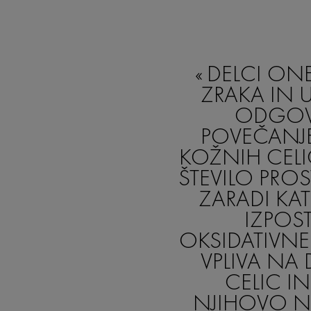
DELCI O
ZRAKA IN 
ODGOV
POVEČANJE
KOŽNIH CELI
ŠTEVILO PROS
ZARADI KAT
IZPOS
OKSIDATIVNE
VPLIVA NA
CELIC I
NJIHOVO 