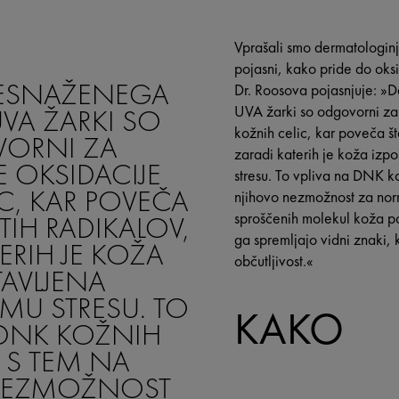
Vprašali smo dermatologin
pojasni, kako pride do oks
NESNAŽENEGA
Dr. Roosova pojasnjuje: »
UVA ŽARKI SO
UVA žarki so odgovorni za
kožnih celic, kar poveča št
ORNI ZA
zaradi katerih je koža izp
 OKSIDACIJE
stresu. To vpliva na DNK ko
C, KAR POVEČA
njihovo nezmožnost za nor
TIH RADIKALOV,
sproščenih molekul koža poz
ga spremljajo vidni znaki, 
ERIH JE KOŽA
občutljivost.«
TAVLJENA
MU STRESU. TO
KAKO
 DNK KOŽNIH
N S TEM NA
NEZMOŽNOST