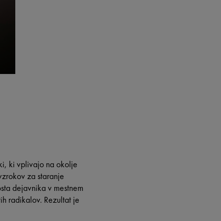
ki, ki vplivajo na okolje
vzrokov za staranje
osta dejavnika v mestnem
h radikalov. Rezultat je