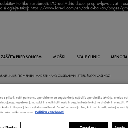
bitev Politike zasebnosti: L'Oréal Adria d.o.o. je upravljavec vaših o
 si oglejte tukaj:
https://www.loreal.com/en/adria-balkan/pages/grou
ZAŠČITA PRED SONCEM
MOŠKI
SCALP
CLINIC
MENO
TA
BNE LINIJE, PIGMENTNI MADEŽI: KAKO OKSIDATIVNI STRES ŠKODI VAŠI KOŽI
čno s piškotki naših partnerjev, uporabljamo za zagotavljanje najboljše uporabniške izkušnje, analizo obi
prilagojenega oglaševanja na spletnih mestih tretjih oseb in zagotavljanje funkcij na družabnih omrežjih. V
 DROBNE LINIJE
o kadar koli upravljate s svojimi nastavitvami. Za več informacij o tem, kako mi in naši partnerji upora
te našo Politiko zasebnosti.
Politika Zasebnosti
e piškotkov
Zavrni vse
Sprejmi 