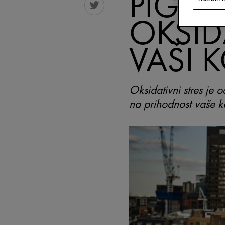
PIGME
OKSID
VAŠI 
Oksidativni stres je 
na prihodnost vaše ko