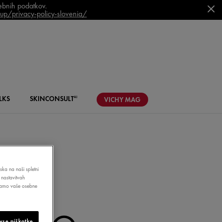
sebnih podatkov.
p/privacy-policy-slovenia/
LKS
SKIN
CONSULT
AI
VICHY
MAG
ska na naši spletni
 nastavitvah
,
bljamo vaše osebne
vse piškotke