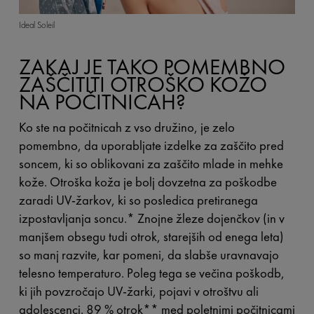
Ideal Soleil
ZAKAJ JE TAKO POMEMBNO
ZAŠČITITI OTROŠKO KOŽO
NA POČITNICAH?
Ko ste na počitnicah z vso družino, je zelo
pomembno, da uporabljate izdelke za zaščito pred
soncem, ki so oblikovani za zaščito mlade in mehke
kože. Otroška koža je bolj dovzetna za poškodbe
zaradi UV-žarkov, ki so posledica pretiranega
izpostavljanja soncu.
*
Znojne žleze dojenčkov (in v
manjšem obsegu tudi otrok, starejših od enega leta)
so manj razvite, kar pomeni, da slabše uravnavajo
telesno temperaturo. Poleg tega se večina poškodb,
ki jih povzročajo UV-žarki, pojavi v otroštvu ali
adolescenci. 89 % otrok
**
med poletnimi počitnicami