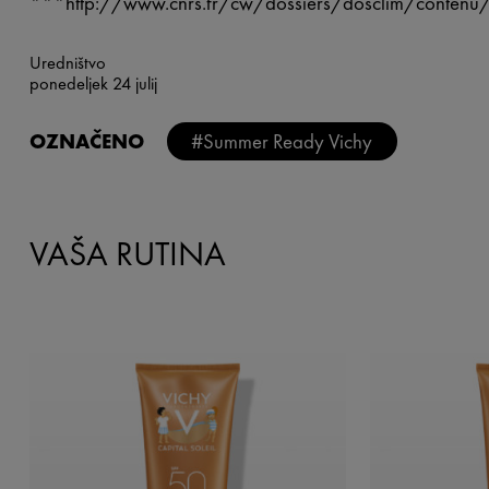
***
http://www.cnrs.fr/cw/dossiers/dosclim/contenu/a
Uredništvo
ponedeljek 24 julij
OZNAČENO
#Summer Ready Vichy
VAŠA RUTINA