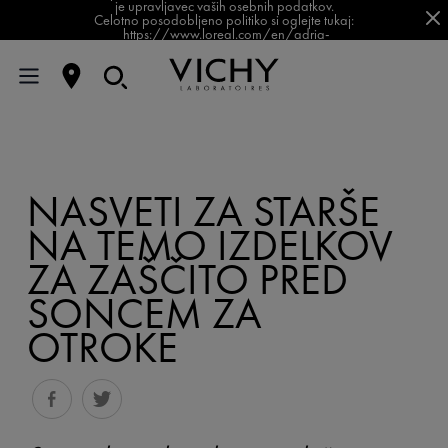
je upravljavec vaših osebnih podatkov.
Celotno posodobljeno politiko si oglejte tukaj:
https://www.loreal.com/en/adria-
balkan/pages/group/privacy-policy-slovenia/
NASVETI ZA STARŠE
NA TEMO IZDELKOV
ZA ZAŠČITO PRED
SONCEM ZA
OTROKE