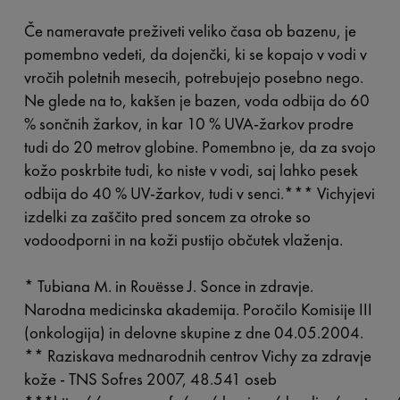
Če nameravate preživeti veliko časa ob bazenu, je
pomembno vedeti, da dojenčki, ki se kopajo v vodi v
vročih poletnih mesecih, potrebujejo posebno nego.
Ne glede na to, kakšen je bazen, voda odbija do 60
% sončnih žarkov, in kar 10 % UVA-žarkov prodre
tudi do 20 metrov globine. Pomembno je, da za svojo
kožo poskrbite tudi, ko niste v vodi, saj lahko pesek
odbija do 40 % UV-žarkov, tudi v senci
.
***
Vichyjevi
izdelki za zaščito pred soncem za otroke so
vodoodporni in na koži pustijo občutek vlaženja.
*
Tubiana M. in Rouësse J. Sonce in zdravje.
Narodna medicinska akademija. Poročilo Komisije III
(onkologija) in delovne skupine z dne 04.05.2004.
**
Raziskava mednarodnih centrov Vichy za zdravje
kože - TNS Sofres 2007, 48.541 oseb