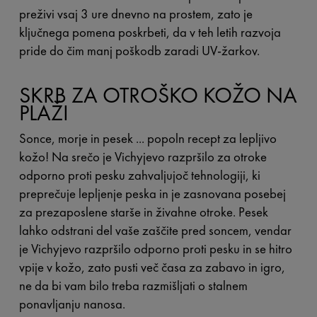
preživi vsaj 3 ure dnevno na prostem, zato je
ključnega pomena poskrbeti, da v teh letih razvoja
pride do čim manj poškodb zaradi UV-žarkov.
SKRB ZA OTROŠKO KOŽO NA
PLAŽI
Sonce, morje in pesek ... popoln recept za lepljivo
kožo! Na srečo je Vichyjevo razpršilo za otroke
odporno proti pesku zahvaljujoč tehnologiji, ki
preprečuje lepljenje peska in je zasnovana posebej
za prezaposlene starše in živahne otroke. Pesek
lahko odstrani del vaše zaščite pred soncem, vendar
je Vichyjevo razpršilo odporno proti pesku in se hitro
vpije v kožo, zato pusti več časa za zabavo in igro,
ne da bi vam bilo treba razmišljati o stalnem
ponavljanju nanosa.