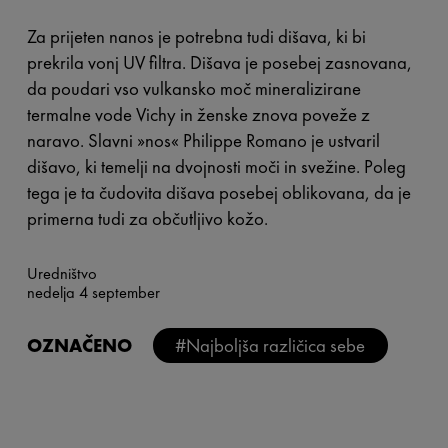
Za prijeten nanos je potrebna tudi dišava, ki bi
prekrila vonj UV filtra. Dišava je posebej zasnovana,
da poudari vso vulkansko moč mineralizirane
termalne vode Vichy in ženske znova poveže z
naravo. Slavni »nos« Philippe Romano je ustvaril
dišavo, ki temelji na dvojnosti moči in svežine. Poleg
tega je ta čudovita dišava posebej oblikovana, da je
primerna tudi za občutljivo kožo.
Uredništvo
nedelja 4 september
OZNAČENO
#Najboljša različica sebe