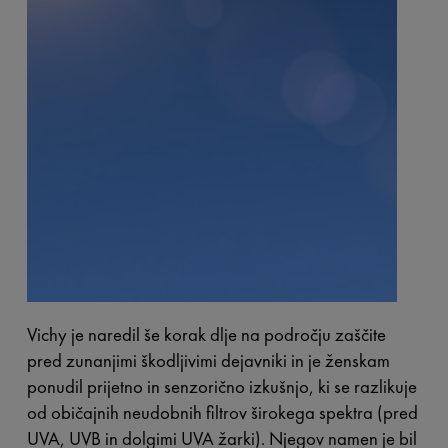
Vichy je naredil še korak dlje na področju zaščite
pred zunanjimi škodljivimi dejavniki in je ženskam
ponudil prijetno in senzorično izkušnjo, ki se razlikuje
od običajnih neudobnih filtrov širokega spektra (pred
UVA, UVB in dolgimi UVA žarki). Njegov namen je bil