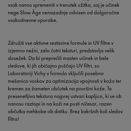
vsak nanos spremeniti v trenutek užitka, saj je učinek
nege Slow Âge nenazadnje odvisen od dolgoročne
vsakodnevne uporabe.
Združiti vse aktivne sestavine formule in UV filtre v
izjemno nežni, zelo čutni teksturi, predstavlja velik
dosežek. Da bi preprečili masten učinek in bele
sledove, ki jih običajno puščajo UV filtri, so
Laboratoriji Vichy v formulo vključili posebno
mešanico voskov za optimizacijo vpojnosti v kožo ter
kremen za žameten občutek na površini kože. Ta
presenetljiva tekstura najprej ustvari kapljico, ki se ob
nanosu raztopi in na koži ne pusti ničesar, razen
občutka mehkobe ob dotiku. Brez kakršnih koli sledov
filtra!