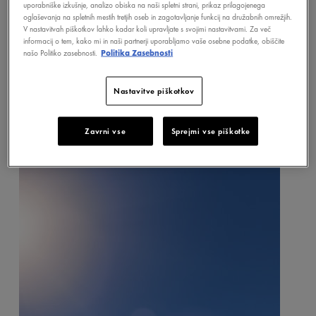
UV žarki, ki smo jim vsakodnevno
uporabniške izkušnje, analizo obiska na naši spletni strani, prikaz prilagojenega
oglaševanja na spletnih mestih tretjih oseb in zagotavljanje funkcij na družabnih omrežjih.
izpostavljeni, so sestavljeni iz 25 % UVB
V nastavitvah piškotkov lahko kadar koli upravljate s svojimi nastavitvami. Za več
informacij o tem, kako mi in naši partnerji uporabljamo vaše osebne podatke, obiščite
žarkov in 75 % UVA žarkov, ki so
našo Politiko zasebnosti.
Politika Zasebnosti
prisotni vse leto, vključno z dolgimi UVA
žarki, ki prodrejo globoko v našo kožo.
Nastavitve piškotkov
Zavrni vse
Sprejmi vse piškotke