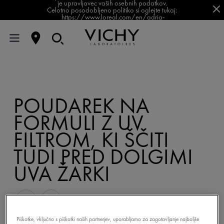
je upravljavec vaših osebnih podatkov.
Celotno posodobljeno politiko si oglejte tukaj:
https://www.loreal.com/en/adria-
balkan/pages/group/privacy-policy-slovenia/
POUDAREK NA
FORMULI Z UV
FILTROM, KI ŠČITI
TUDI PRED DOLGIMI
UVA ŽARKI
Piškotke, vključno s piškotki naših partnerjev, uporabljamo za zagotavljanje najboljše