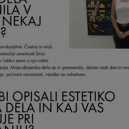
ILA V
 NEKAJ
?
voboditve. Čustva in misli,
omočjo umetnosti širijo
er lahko samo z njo vidim
jenja. Moja dinamika dela se ni spremenila, delam vsak dan in ve
eje, počnem neumnosti, vendar ne odneham.
BI OPISALI ESTETIKO
 DELA IN KAJ VAS
E PRI