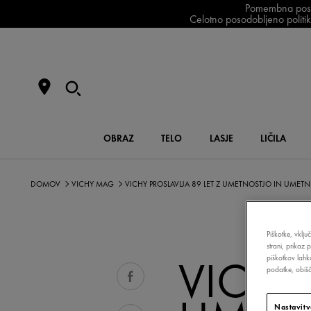
Pomembna posodo
Celotno posodobljeno politiko
OBRAZ
TELO
LASJE
LIČILA
DOMOV
VICHY MAG
VICHY PROSLAVLJA 89 LET Z UMETNOSTJO IN UMET
Piškotke, vklju
strani, prikaz 
VICHY 
piškotkov lahk
podatke, obišči
Nastavitv