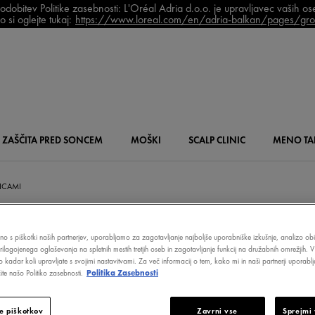
bitev Politike zasebnosti: L'Oréal Adria d.o.o. je upravljavec vaših o
 si oglejte tukaj:
https://www.loreal.com/en/adria-balkan/pages/grou
ZAŠČITA PRED SONCEM
MOŠKI
SCALP
CLINIC
MENO
TA
NICAMI
čno s piškotki naših partnerjev, uporabljamo za zagotavljanje najboljše uporabniške izkušnje, analizo obi
prilagojenega oglaševanja na spletnih mestih tretjih oseb in zagotavljanje funkcij na družabnih omrežjih. V
PROSLAVLJA 89 
o kadar koli upravljate s svojimi nastavitvami. Za več informacij o tem, kako mi in naši partnerji upora
te našo Politiko zasebnosti.
Politika Zasebnosti
e piškotkov
Zavrni vse
Sprejmi 