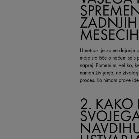
SPREMEN
ZADNJIH
MESECIH
Umetnost je zame dejanje os
moje stališče o nečem se s p
naprej. Pomeni mi veliko, k
namen življenja, ne životar
proces. Ko nimam prave id
2. KAKO 
SVOJEGA
NAVDIHUJ