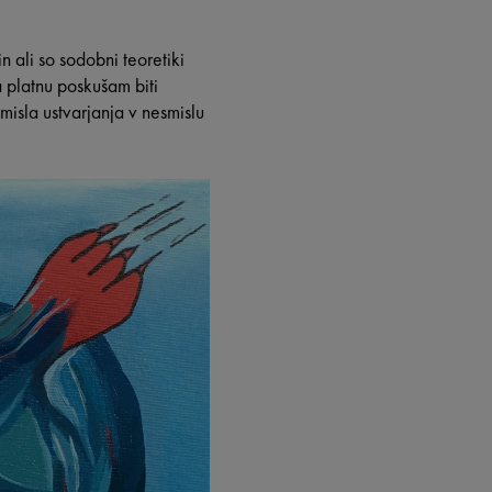
 ali so sodobni teoretiki
a platnu poskušam biti
misla ustvarjanja v nesmislu