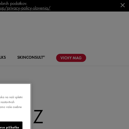
sebnih podatkov.
p/privacy-policy-slovenia/
LKS
SKIN
CONSULT
AI
VICHY
MAG
ska na naši spletni
 nastavitvah
LET Z
bljamo vaše osebne
vse piškotke