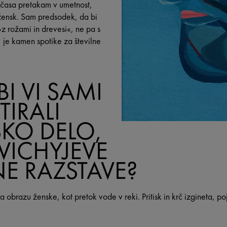
asa pretakam v umetnost,
žensk. Sam predsodek, da bi
z rožami in drevesi«, ne pa s
 je kamen spotike za številne
BI VI SAMI
TIRALI
KO DELO,
L VICHYJEVE
NE RAZSTAVE?
obrazu ženske, kot pretok vode v reki. Pritisk in krč izgineta, po