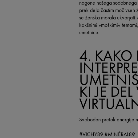
nagone našega sodobnega č
prek dela častim moč vseh 
se ženska morala ukvarjati »
kakšnimi »moškimi« temami,
umetnice.
4. KAKO 
INTERPRE
UMETNIŠ
KI JE DE
VIRTUAL
Svoboden pretok energije na 
#VICHY89 #MINÉRAL89