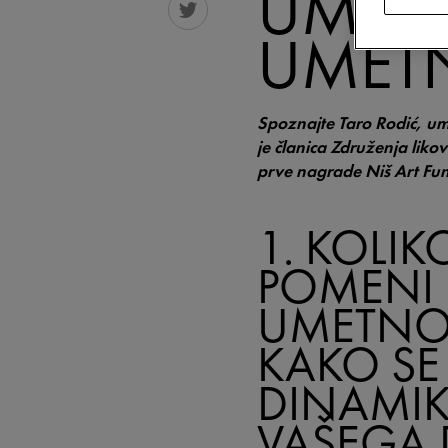
UMETN
UMET
Spoznajte Taro Rodić, um
je članica Združenja liko
prve nagrade Niš Art Fun
1. KOLI
POMENI
UMETNO
KAKO SE 
DINAMI
VAŠEGA 