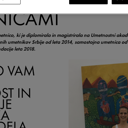
OSTJO IN
NICAMI
etnico, ki je diplomirala in magistrirala na Umetnostni aka
vnih umetnikov Srbije od leta 2014, samostojna umetnica od 
dacije leta 2018.
KO VAM
ST IN
JE
KA
DELA