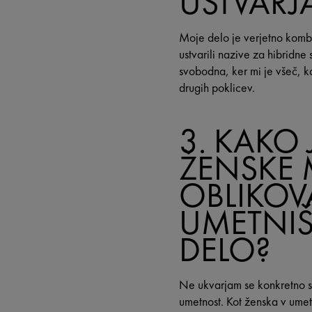
USTVARJ
Moje delo je verjetno kombi
ustvarili nazive za hibridne 
svobodna, ker mi je všeč, ka
drugih poklicev.
3. KAKO 
ŽENSKE
OBLIKOV
UMETNI
DELO?
Ne ukvarjam se konkretno s
umetnost. Kot ženska v umetn