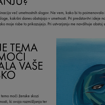
ANJU?
nacija več umetnostnih slogov. Ne vem, kako bi to poimenovala in
sloge, kakršni danes obstajajo v umetnosti. Pri predstavitvi ideje n
ko moje risbe to prikazujejo. Pri ustvarjanju me navdihuje obstoj s
JE TEMA
 MOČI
ALA VAŠE
ŠKO
 temo moči ženske skozi
osti, ki svoja razmišljanja ter