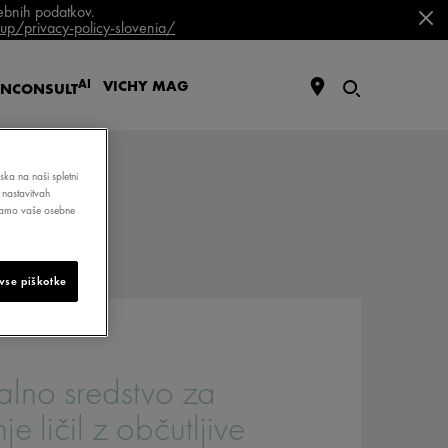
sebnih podatkov.
p/privacy-policy-slovenia/
AI
VICHY
MAG
IN
CONSULT
ska na naši spletni
 nastavitvah
bljamo vaše osebne
vse piškotke
ralno sredstvo za
e ličil z občutljive