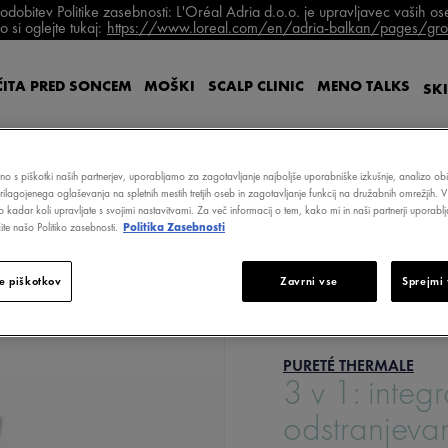
bitev Politike zasebnosti: L'Oréal Adria d.o.o. je upravljavec vaših o
 si oglejte tukaj:
https://www.loreal.com/en/adria-balkan/pages/grou
ITA PRED SONCEM
MOŠKI
SCALP
CLINIC
MENO
TALKS
SK
čno s piškotki naših partnerjev, uporabljamo za zagotavljanje najboljše uporabniške izkušnje, analizo obi
prilagojenega oglaševanja na spletnih mestih tretjih oseb in zagotavljanje funkcij na družabnih omrežjih. V
o kadar koli upravljate s svojimi nastavitvami. Za več informacij o tem, kako mi in naši partnerji upora
te našo Politiko zasebnosti.
Politika Zasebnosti
SREDSTVO ZA ODSTRANJEVANJE LIČIL Z OBČUTLJIVE KOŽE IN OČI
e piškotkov
Zavrni vse
Sprejmi 
PURETÉ THERMALE
3 v 1: integ
odstranjevanj