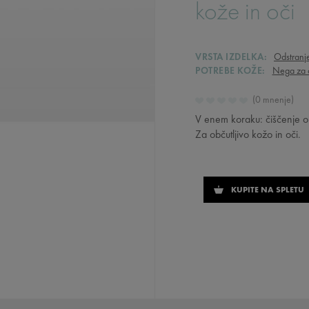
kože in oči
VRSTA IZDELKA:
Odstranje
POTREBE KOŽE:
Nega za č
0 mnenje
V enem koraku: čiščenje obr
Za občutljivo kožo in oči.
KUPITE NA SPLETU