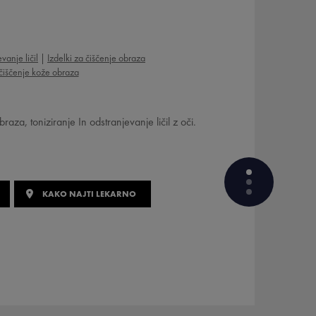
vanje ličil
Izdelki za čiščenje obraza
iščenje kože obraza
aza, toniziranje In odstranjevanje ličil z oči.
KAKO NAJTI LEKARNO
KATERE AKTIVNE SESTAVINE IMA
FORMULA?
KAKO JE IZDELEK FORMULIRAN?
KAKŠNO JE VAŠE MNENJE