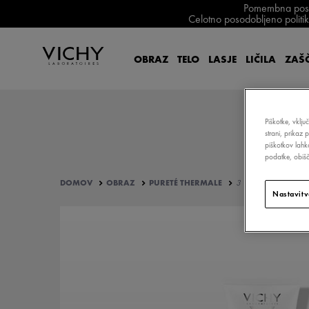
Pomembna posodo
Celotno posodobljeno politiko
OBRAZ
TELO
LASJE
LIČILA
ZAŠČ
Piškotke, vklju
strani, prikaz 
piškotkov lahk
podatke, obišči
DOMOV
OBRAZ
PURETÉ THERMALE
3 V 1: INTEGRALNO 
Nastavitv