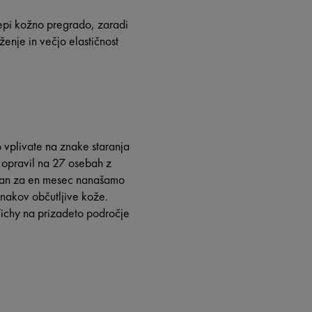
epi kožno pregrado, zaradi
enje in večjo elastičnost
 vplivate na znake staranja
l opravil na 27 osebah z
a dan za en mesec nanašamo
znakov občutljive kože.
Vichy na prizadeto področje