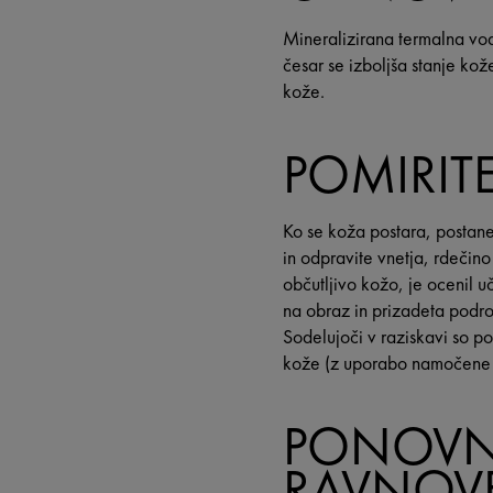
Mineralizirana termalna vo
česar se izboljša stanje ko
kože.
POMIRIT
Ko se koža postara, postane
in odpravite vnetja, rdečino
občutljivo kožo, je ocenil 
na obraz in prizadeta podro
Sodelujoči v raziskavi so p
kože (z uporabo namočene t
PONOVNA
RAVNOV