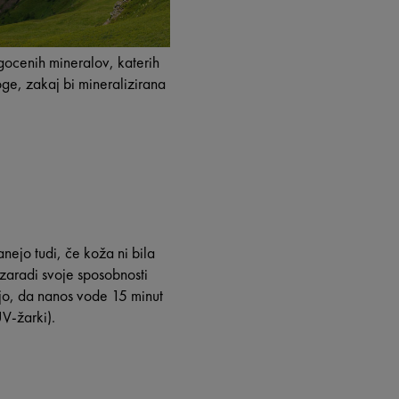
gocenih mineralov, katerih
oge, zakaj bi mineralizirana
nejo tudi, če koža ni bila
zaradi svoje sposobnosti
jo, da nanos vode 15 minut
V-žarki).