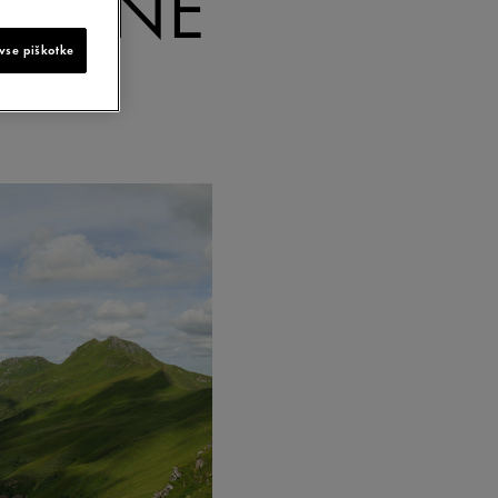
RMALNE
ZA
vse piškotke