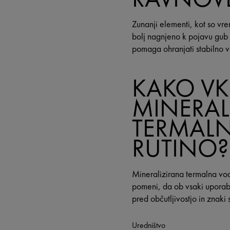
Zunanji elementi, kot so vre
bolj nagnjeno k pojavu gub 
pomaga ohranjati stabilno vr
KAKO VKL
MINERAL
TERMAL
RUTINO?
Mineralizirana termalna voda
pomeni, da ob vsaki uporabi
pred občutljivostjo in znaki 
Uredništvo