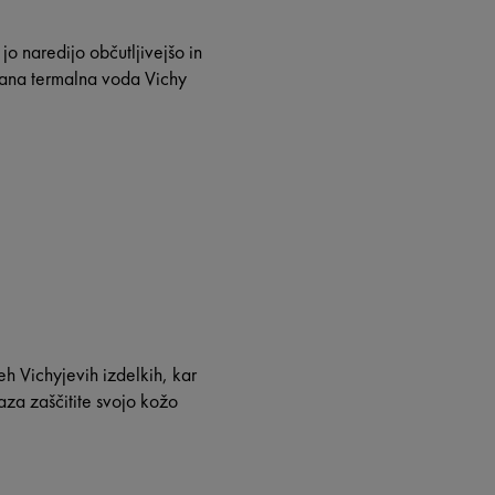
o naredijo občutljivejšo in
irana termalna voda Vichy
eh Vichyjevih izdelkih, kar
aza zaščitite svojo kožo