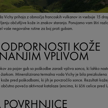
a Vichy prihaja z območja francoskih vulkanov in vsebuje 15 dra
ljenju občutljive kože in znakov staranja. Ponujamo vam štiri razl
el vaše negovalne rutine za boj proti gubam.
V ODPORNOSTI KOŽE
UNANJIM VPLIVOM
kov za pojav gub so poškodbe zaradi vpliva sonca, ki lahko nasta
žarkom. Mineralizirana termalna voda Vichy je bila preizkušena 
kože pred poškodbami, ki jih je povzročilo sonce. Rezultati kaže
 občutno poveča aktivnost katalaze (encima, ki ščiti celice pred U
 POVRHNJICE