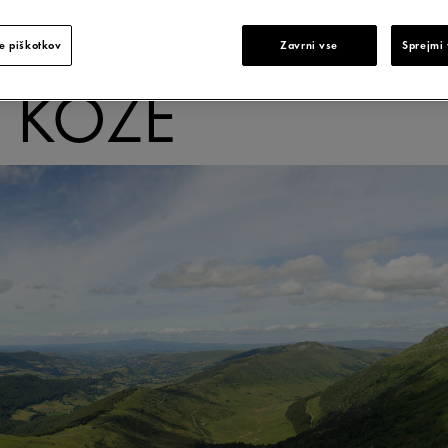
ALIZIRANE TE
V VAŠI RUTINI 
e piškotkov
Zavrni vse
Sprejmi 
 KOŽE