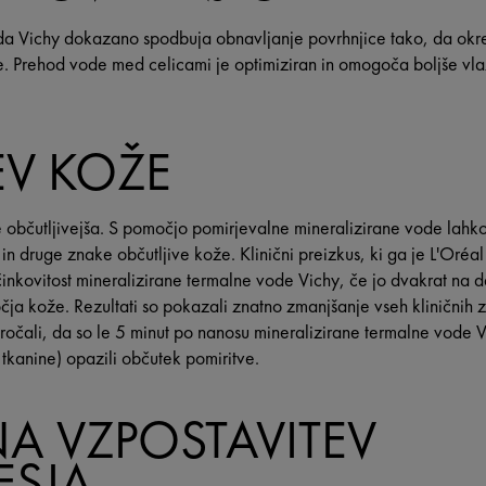
da Vichy dokazano spodbuja obnavljanje povrhnjice tako, da okr
že. Prehod vode med celicami je optimiziran in omogoča boljše vlaž
EV KOŽE
 občutljivejša. S pomočjo pomirjevalne mineralizirane vode lahko
 in druge znake občutljive kože. Klinični preizkus, ki ga je L'Oréa
učinkovitost mineralizirane termalne vode Vichy, če jo dvakrat n
čja kože. Rezultati so pokazali znatno zmanjšanje vseh kliničnih 
oročali, da so le 5 minut po nanosu mineralizirane termalne vode 
kanine) opazili občutek pomiritve.
 VZPOSTAVITEV
ESJA