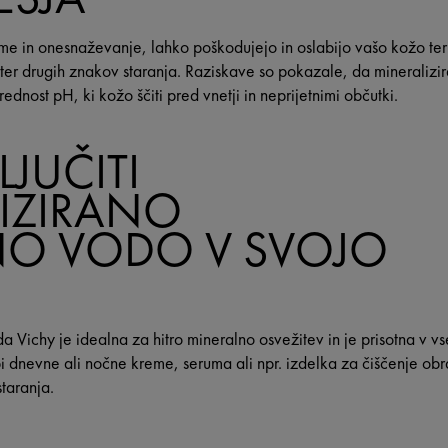
me in onesnaževanje, lahko poškodujejo in oslabijo vašo kožo ter j
ter drugih znakov staranja. Raziskave so pokazale, da mineraliz
ednost pH, ki kožo ščiti pred vnetji in neprijetnimi občutki.
JUČITI
IZIRANO
NO VODO V SVOJO
 Vichy je idealna za hitro mineralno osvežitev in ​​je prisotna v vs
 dnevne ali nočne kreme, seruma ali npr. izdelka za čiščenje obr
staranja.