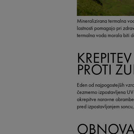
Mineralizirana termalna vod
lastnosti pomagajo pri zdrav
termalna voda morala biti d
KREPITE
PROTI Z
Eden od najpogostejših vzro
čezmerno izpostavljena UV-
okrepitve naravne obrambe 
pred izpostavljanjem soncu,
OBNOVA