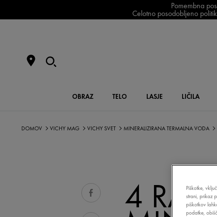
Pomembna posodo
Celotno posodobljeno politiko
OBRAZ
TELO
LASJE
LIČILA
DOMOV
VICHY MAG
VICHY SVET
MINERALIZIRANA TERMALNA VODA
4 RAZ
Piškotke, vklju
strani, prikaz 
piškotkov lahk
podatke, obišči