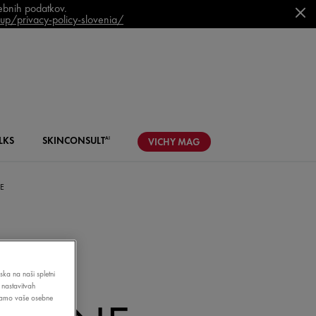
sebnih podatkov.
p/privacy-policy-slovenia/
LKS
SKIN
CONSULT
AI
VICHY
MAG
ŽE
ABO
ska na naši spletni
 nastavitvah
bljamo vaše osebne