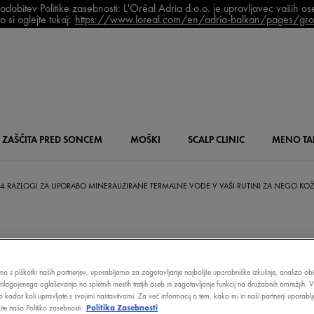
bitev Politike zasebnosti: L'Oréal Adria d.o.o. je upravljavec vaših o
 si oglejte tukaj:
https://www.loreal.com/en/adria-balkan/pages/grou
ZAŠČITA PRED SONCEM
MOŠKI
SCALP
CLINIC
MENO
TA
4 RAZLOGI ZA UPORABO MINERALIZIRANE TERMALNE VODE V VAŠI RUTINI ZA NEGO KO
LOGI ZA UPOR
čno s piškotki naših partnerjev, uporabljamo za zagotavljanje najboljše uporabniške izkušnje, analizo obi
prilagojenega oglaševanja na spletnih mestih tretjih oseb in zagotavljanje funkcij na družabnih omrežjih. V
o kadar koli upravljate s svojimi nastavitvami. Za več informacij o tem, kako mi in naši partnerji upora
te našo Politiko zasebnosti.
Politika Zasebnosti