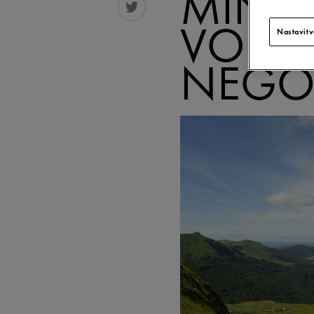
MINER
VODE 
Nastavitv
NEGO