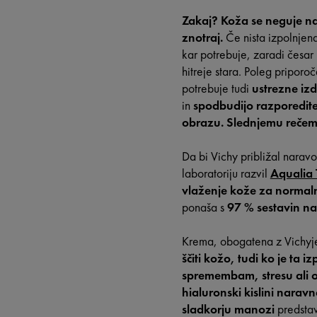
Zakaj?
Koža se neguje na
znotraj.
Če nista izpolnjen
kar potrebuje, zaradi česar 
hitreje stara. Poleg pripor
potrebuje tudi
ustrezne iz
in
spodbudijo razporedit
obrazu. Slednjemu rečemo
Da bi Vichy približal naravo
laboratoriju razvil
Aqualia 
vlaženje kože za norma
ponaša s
97 % sestavin n
Krema, obogatena z Vichyj
ščiti kožo, tudi ko je ta
spremembam, stresu ali 
hialuronski kislini narav
sladkorju manozi
predsta