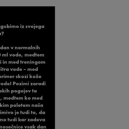
zgubimo iz svojega
a?
 dan v normalnih
00 ml vode, medtem
sti in med treningom
litra vode – med
rimer skozi kožo
 vode! Pozimi zaradi
kih pogojev ta
ml, medtem ko med
skim poletom naša
imivo je tudi to, da
ično tudi kar zadeva
 nosečnice vsak dan