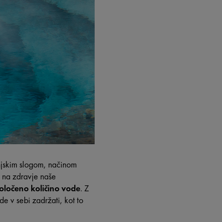
enjskim slogom, načinom
n na zdravje naše
ločeno količino vode
. Z
 v sebi zadržati, kot to