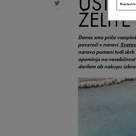
USTVA
Nastavitv
ŽELITE
Danes smo priča vsesploš
povzroči v naravi.
Svetov
naravo pomeni tudi skrb 
opominja na nesebičnost 
darilom ob nakupu izbran