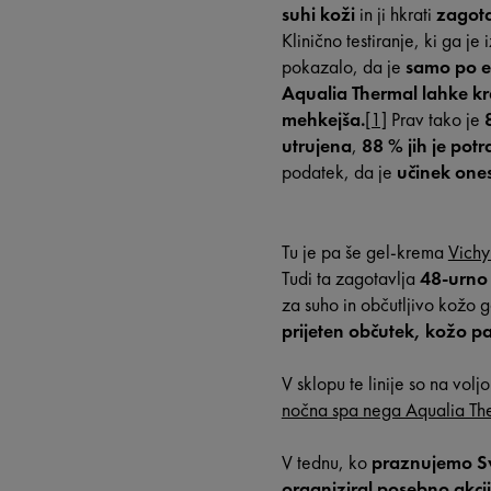
suhi koži
in ji hkrati
zagota
Klinično testiranje, ki ga j
pokazalo, da je
samo po 
Aqualia Thermal lahke kr
mehkejša.
[1]
Prav tako je
utrujena
,
88 % jih je potr
podatek, da je
učinek one
Tu je pa še gel-krema
Vichy
Tudi ta zagotavlja
48-urno 
za suho in občutljivo kožo 
prijeten občutek, kožo p
V sklopu te linije so na volj
nočna spa nega Aqualia Th
V tednu, ko
praznujemo Sv
organiziral posebno akci