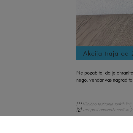
Ne pozabite, da je ohranite
nego, vendar vas nagradita
[1]
Klinično testiranje tankih li
[2]
Test proti onesnaženosti se j
Uredništvo
sreda 3 junij