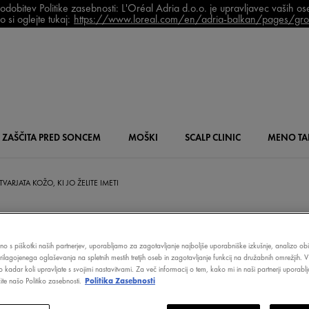
bitev Politike zasebnosti: L'Oréal Adria d.o.o. je upravljavec vaših o
 si oglejte tukaj:
https://www.loreal.com/en/adria-balkan/pages/grou
ZAŠČITA PRED SONCEM
MOŠKI
SCALP
CLINIC
MENO
TA
TVARJATA KOŽO, KI JO ŽELITE IMETI
čno s piškotki naših partnerjev, uporabljamo za zagotavljanje najboljše uporabniške izkušnje, analizo obi
VICHY SKUPAJ
prilagojenega oglaševanja na spletnih mestih tretjih oseb in zagotavljanje funkcij na družabnih omrežjih. V
o kadar koli upravljate s svojimi nastavitvami. Za več informacij o tem, kako mi in naši partnerji upora
te našo Politiko zasebnosti.
Politika Zasebnosti