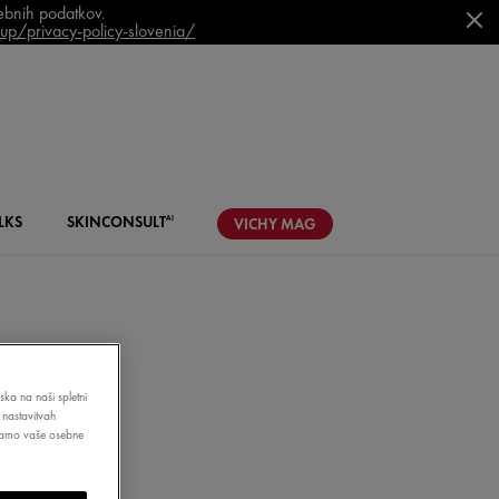
sebnih podatkov.
p/privacy-policy-slovenia/
LKS
SKIN
CONSULT
AI
VICHY
MAG
ska na naši spletni
 nastavitvah
bljamo vaše osebne