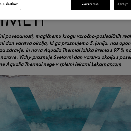
RJATA KOŽO, KI
e piškotkov
Zavrni vse
Sprejmi 
 IMETI
ni povezanosti, magičnemu krogu vzročno-posledičnih reakc
ni dan varstva okolja, ki ga praznujemo 5. junija,
nas opomi
za zdravje, in nova Aqualia Thermal lahka krema s 97 % na
narave. Vichy praznuje Svetovni dan varstva okolja s pos
e Aqualia Thermal nege v spletni lekarni
Lekarnar.com