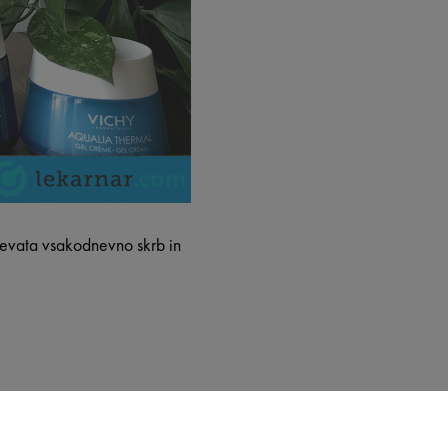
tevata vsakodnevno skrb in