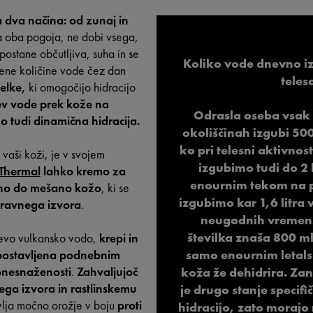
 dva načina: od zunaj in
a oba pogoja, ne dobi vsega,
postane občutljiva, suha in se
Koliko vode dnevno i
očene količine vode čez dan
teles
delke,
ki omogočijo hidracijo
ev vode prek kože na
Odrasla oseba vsak
 tudi dinamična hidracija.
okoliščinah izgubi 5
ko pri telesni aktivno
 vaši koži, je v svojem
izgubimo tudi do 2 
Thermal
lahko kremo za
enournim tekom na p
lno do mešano kožo
, ki se
izgubimo kar 1,6 litra
aravnega izvora
.
neugodnih vremens
številka znaša 800 
evo vulkansko vodo,
krepi in
samo enournim letal
 izpostavljena podnebnim
onesnaženosti
.
Zahvaljujoč
koža že dehidrira. Zan
nega izvora in rastlinskemu
je drugo stanje specif
vlja močno orožje v boju
proti
hidracijo, zato morajo