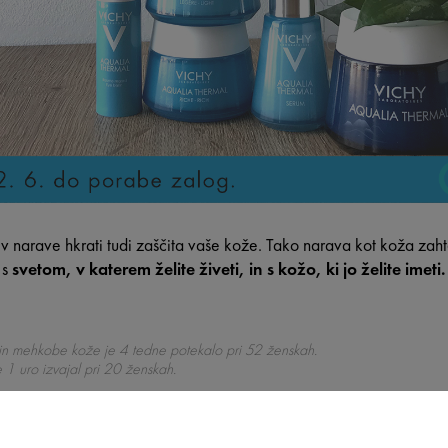
v narave hkrati tudi zaščita vaše kože. Tako narava kot koža zah
 s
svetom, v katerem želite živeti, in s kožo, ki jo želite imeti.
nij in mehkobe kože je 4 tedne potekalo pri 52 ženskah.
e 1 uro izvajal pri 20 ženskah.