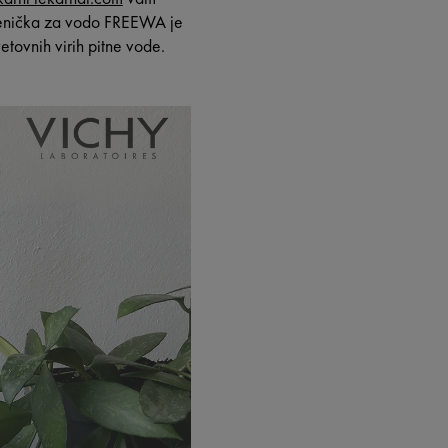
lenička za vodo FREEWA je
vetovnih virih pitne vode.