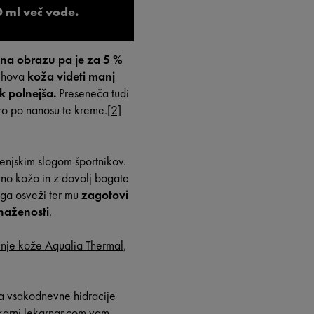
0 ml več vode.
 na obrazu pa je za 5 %
jihova
koža videti manj
k polnejša.
Preseneča tudi
o po nanosu te kreme.
[2]
jenjskim slogom športnikov.
no kožo in z dovolj bogate
 ga osveži ter mu
zagotovi
naženosti
.
nje kože Aqualia Thermal
,
a vsakodnevne hidracije
ekarni lekarnar.com
vam