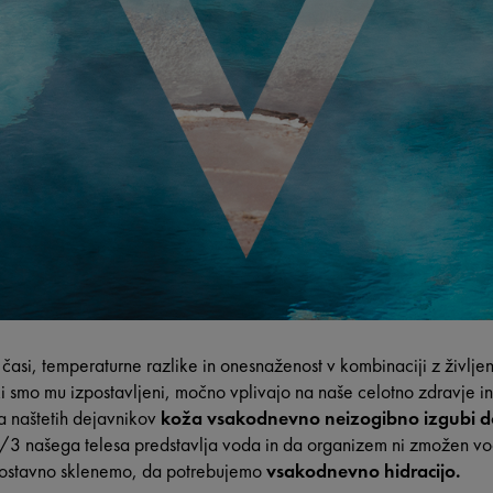
 časi, temperaturne razlike in onesnaženost v kombinaciji z življ
ki smo mu izpostavljeni, močno vplivajo na naše celotno zdravje i
a naštetih dejavnikov
koža vsakodnevno neizogibno izgubi do
3 našega telesa predstavlja voda in da organizem ni zmožen vode
ostavno sklenemo, da potrebujemo
vsakodnevno hidracijo.