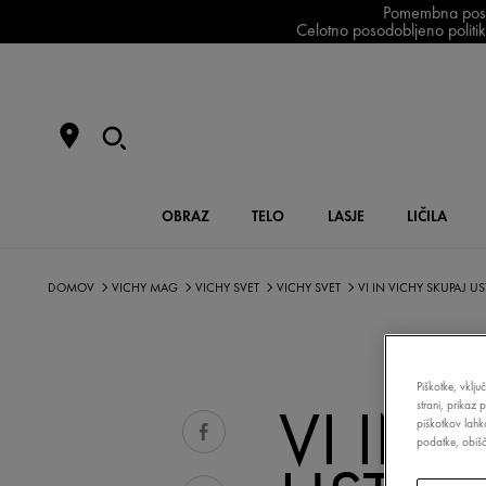
Pomembna posodo
Celotno posodobljeno politiko
OBRAZ
TELO
LASJE
LIČILA
DOMOV
VICHY MAG
VICHY SVET
VICHY SVET
VI IN VICHY SKUPAJ US
Piškotke, vklju
VI IN 
strani, prikaz 
piškotkov lahk
podatke, obišči