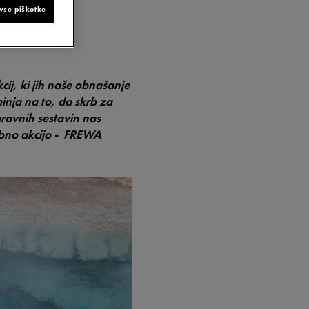
 JO
vse piškotke
ij, ki jih naše obnašanje
nja na to, da skrb za
ravnih sestavin nas
ebno akcijo - FREWA