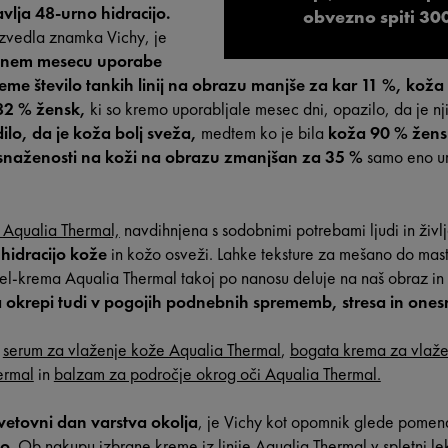
vlja 48-urno hidracijo.
obvezno spiti 30
e izvedla znamka Vichy, je
enem mesecu uporabe
eme število tankih linij na obrazu manjše za kar 11 %, koža
82 % žensk,
ki so kremo uporabljale mesec dni, opazilo, da je n
dilo, da je koža bolj sveža,
medtem ko je bila
koža
90 % žens
snaženosti na koži na obrazu zmanjšan za 35 %
samo eno ur
 Aqualia Thermal,
navdihnjena s sodobnimi potrebami ljudi in živl
hidracijo kože
in kožo osveži. Lahke teksture za mešano do mast
gel-krema Aqualia Thermal takoj po nanosu deluje na naš obraz in
a okrepi tudi v pogojih podnebnih sprememb, stresa in ones
o
serum za vlaženje kože Aqualia Thermal
,
bogata krema za vlaže
ermal
in
balzam za področje okrog oči Aqualia Thermal.
etovni dan varstva okolja
, je Vichy kot opomnik glede pomen
jo.
Ob nakupu izbrane kreme iz linije Aqualia Thermal
v spletni l