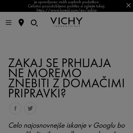
je upravljavec vaših osebnih podatkov.
Celotno posodobljeno politiko si oglejte tukaj:
https://www.loreal.com/en/adria-
balkan/pages/group/privacy-policy-slovenia/
ZAKAJ SE PRHLJAJA
NE MOREMO
ZNEBITI Z DOMAČIMI
PRIPRAVKI?
Celo najosnovnejše iskanje v Googlu bo