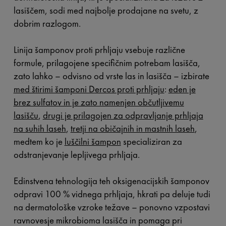
lasiščem, sodi med najbolje prodajane na svetu, z
dobrim razlogom.
Linija šamponov proti prhljaju vsebuje različne
formule, prilagojene specifičnim potrebam lasišča,
zato lahko – odvisno od vrste las in lasišča – izbirate
med štirimi šamponi Dercos proti prhljaju
:
eden je
brez sulfatov in je zato namenjen občutljivemu
lasišču
,
drugi je prilagojen za odpravljanje prhljaja
na suhih laseh
,
tretji na običajnih in mastnih laseh
,
medtem ko je
luščilni šampon
specializiran za
odstranjevanje lepljivega prhljaja.
Edinstvena tehnologija teh oksigenacijskih šamponov
odpravi 100 % vidnega prhljaja, hkrati pa deluje tudi
na dermatološke vzroke težave – ponovno vzpostavi
ravnovesje mikrobioma lasišča in pomaga pri