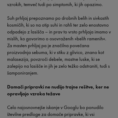
vzrokih, temveč tudi po simptomih, ki jih opazimo.
Suh prhljaj prepoznamo po drobnih belih in sivkastih
kosmičih, ki so na otip suhi in rahli ter zelo enostavno
odpadejo z lasišča – in prav to vrsto prhljaja imamo v
mislih, ko govorimo o osovraženih »belih ramenih«.
Za masten prhljaj pa je značilna povečana
proizvodnja sebuma, ki v stiku z glivico, znano kot
malasezija, povzroči debele, mastne luske, ki se
zalepijo na lasišče in jih je zelo težko odstraniti, tudi s
šamponiranjem.
Domači pripravki ne nudijo trajne rešitve, ker ne
opravljajo vzroka težave
Celo najosnovnejše iskanje v Googlu bo ponudilo
številne predloge za domače pripravke, ki vsi