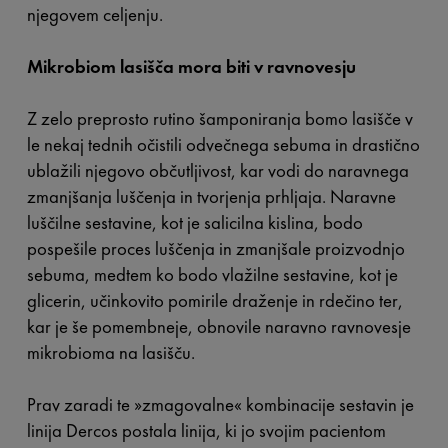
njegovem celjenju.
Mikrobiom lasišča mora biti v ravnovesju
Z zelo preprosto rutino šamponiranja bomo lasišče v
le nekaj tednih očistili odvečnega sebuma in drastično
ublažili njegovo občutljivost, kar vodi do naravnega
zmanjšanja luščenja in tvorjenja prhljaja. Naravne
luščilne sestavine, kot je salicilna kislina, bodo
pospešile proces luščenja in zmanjšale proizvodnjo
sebuma, medtem ko bodo vlažilne sestavine, kot je
glicerin, učinkovito pomirile draženje in rdečino ter,
kar je še pomembneje, obnovile naravno ravnovesje
mikrobioma na lasišču.
Prav zaradi te »zmagovalne« kombinacije sestavin je
linija Dercos postala linija, ki jo svojim pacientom