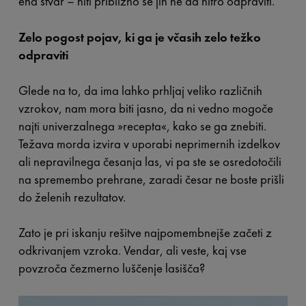
ena stvar – niti približno se jih ne da hitro odpraviti.
Zelo pogost pojav, ki ga je včasih zelo težko
odpraviti
Glede na to, da ima lahko prhljaj veliko različnih
vzrokov, nam mora biti jasno, da ni vedno mogoče
najti univerzalnega »recepta«, kako se ga znebiti.
Težava morda izvira v uporabi neprimernih izdelkov
ali nepravilnega česanja las, vi pa ste se osredotočili
na spremembo prehrane, zaradi česar ne boste prišli
do želenih rezultatov.
Zato je pri iskanju rešitve najpomembnejše začeti z
odkrivanjem vzroka. Vendar, ali veste, kaj vse
povzroča čezmerno luščenje lasišča?