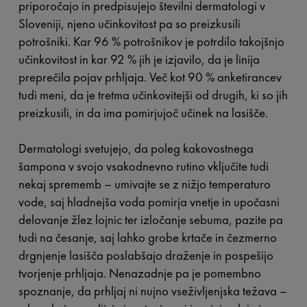
priporočajo in predpisujejo številni dermatologi v
Sloveniji, njeno učinkovitost pa so preizkusili
potrošniki. Kar 96 % potrošnikov je potrdilo takojšnjo
učinkovitost in kar 92 % jih je izjavilo, da je linija
preprečila pojav prhljaja. Več kot 90 % anketirancev
tudi meni, da je tretma učinkovitejši od drugih, ki so jih
preizkusili, in da ima pomirjujoč učinek na lasišče.
Dermatologi svetujejo, da poleg kakovostnega
šampona v svojo vsakodnevno rutino vključite tudi
nekaj sprememb – umivajte se z nižjo temperaturo
vode, saj hladnejša voda pomirja vnetje in upočasni
delovanje žlez lojnic ter izločanje sebuma, pazite pa
tudi na česanje, saj lahko grobe krtače in čezmerno
drgnjenje lasišča poslabšajo draženje in pospešijo
tvorjenje prhljaja. Nenazadnje pa je pomembno
spoznanje, da prhljaj ni nujno vseživljenjska težava –