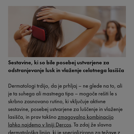
Sestavine, ki so bile posebej ustvarjene za
odstranjevanje lusk in vlaženje celotnega lasišča
Dermatologi trdijo, da je prhljaj – ne glede na to, ali
je ta suhega ali mastnega tipa – mogoče rešiti le s
skrbno zasnovano rutino, ki vključuje aktivne
sestavine, posebej ustvarjene za luščenje in vlaženje
lasišča, in prav takšno
zmagovalno kombinacijo
lahko najdemo v liniji Dercos
. Ta zdaj že slavna
dermatološka linija, ki je specializirana za težave z