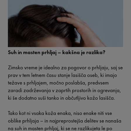
Suh in masten prhljaj – kakšna je razlika?
Zimsko vreme je idealno za pogovor o prhljaju, saj se
prav v tem letnem času stanje lasišča oseb, ki imajo
težave s prhljajem, močno poslabša, predvsem
zaradi zadrževanja v zaprtih prostorih in ogrevanja,
ki še dodatno suši tanko in občutljivo kožo lasišča.
Tako kot ni vsaka koža enaka, niso enake niti vse
oblike prhljaja – in najpreprostejša delitev se nanaša
na suh in masten prhljaj, ki se ne razlikujeta le po