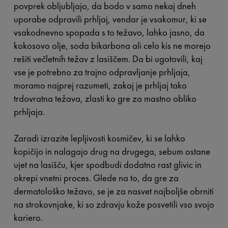
povprek obljubljajo, da bodo v samo nekaj dneh
uporabe odpravili prhljaj, vendar je vsakomur, ki se
vsakodnevno spopada s to težavo, lahko jasno, da
kokosovo olje, soda bikarbona ali celo kis ne morejo
rešiti večletnih težav z lasiščem. Da bi ugotovili, kaj
vse je potrebno za trajno odpravljanje prhljaja,
moramo najprej razumeti, zakaj je prhljaj tako
trdovratna težava, zlasti ko gre za mastno obliko
prhljaja.
Zaradi izrazite lepljivosti kosmičev, ki se lahko
kopičijo in nalagajo drug na drugega, sebum ostane
ujet na lasišču, kjer spodbudi dodatno rast glivic in
okrepi vnetni proces. Glede na to, da gre za
dermatološko težavo, se je za nasvet najboljše obrniti
na strokovnjake, ki so zdravju kože posvetili vso svojo
kariero.