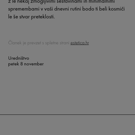
z le nekaj zmogljivimi sestavinami in minimalnimi
spremembami v vaši dnevni rutini bodo ti beli kosmiči
le še stvar preteklosti.
Članek je prevzet s spletne strani
estetica.hr
Uredništvo
petek 8 november