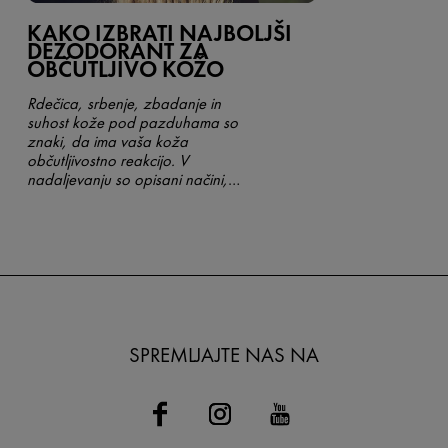
KAKO IZBRATI NAJBOLJŠI
DEZODORANT ZA
OBČUTLJIVO KOŽO
Rdečica, srbenje, zbadanje in
suhost kože pod pazduhama so
znaki, da ima vaša koža
občutljivostno reakcijo. V
nadaljevanju so opisani načini,
kako lahko še dalje uporabljate
dezodorant brez poslabšanja
stanja svoje kože.
SPREMLJAJTE NAS NA