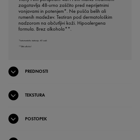
zagotavlja 48-urno zaščito pred neprijetnimi
vonjavami in potenjem*. Ne pušča belih ali
rumenih madežev. Testiran pod dermatološkim
nadzorom na občutljivi koži. Hipoalergena
formula. Brez alkohola**.
*Instrumentalno testiranje, 40 oseb.
**Etilni alkohol.
PREDNOSTI
TEKSTURA
POSTOPEK