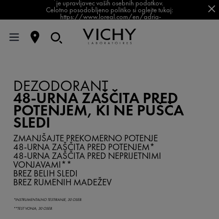
je upravljavec vaših osebnih podatkov.
Celotno posodobljeno politiko si oglejte tukaj:
https://www.loreal.com/en/adria-
balkan/pages/group/privacy-policy-slovenia/
DEZODORANT
48-URNA ZAŠČITA PRED
POTENJEM, KI NE PUŠČA
SLEDI
ZMANJŠAJTE PREKOMERNO POTENJE
48-URNA ZAŠČITA PRED POTENJEM*
48-URNA ZAŠČITA PRED NEPRIJETNIMI
VONJAVAMI**
BREZ BELIH SLEDI
BREZ RUMENIH MADEŽEV
*INSTRUMENTALNO TESTIRANJE, 30 OSEB.
**TEST VONJA, 30 OSEB.