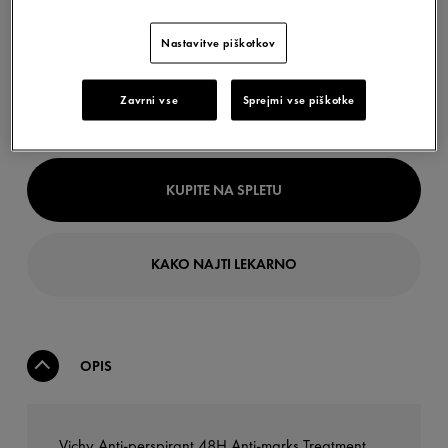
Nastavitve piškotkov
Zavrni vse
Sprejmi vse piškotke
KUPITE NA SPLETU
KAKO NAJTI LEKARNO
OPIS
Vichy Anti-perspirant 48H Anti-marks Treatment