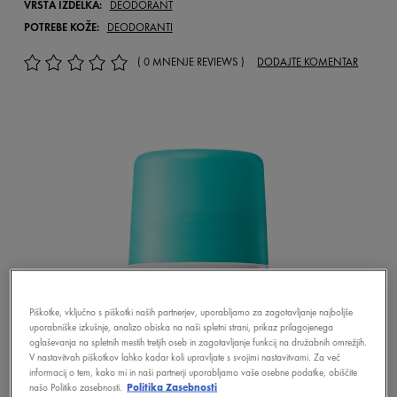
VRSTA IZDELKA:
DEODORANT
POTREBE KOŽE:
DEODORANTI
( 0 MNENJE REVIEWS )
DODAJTE KOMENTAR
Piškotke, vključno s piškotki naših partnerjev, uporabljamo za zagotavljanje najboljše
uporabniške izkušnje, analizo obiska na naši spletni strani, prikaz prilagojenega
oglaševanja na spletnih mestih tretjih oseb in zagotavljanje funkcij na družabnih omrežjih.
V nastavitvah piškotkov lahko kadar koli upravljate s svojimi nastavitvami. Za več
informacij o tem, kako mi in naši partnerji uporabljamo vaše osebne podatke, obiščite
našo Politiko zasebnosti.
Politika Zasebnosti