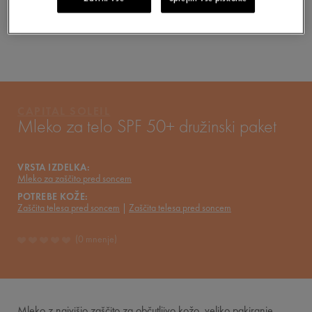
VAŠA RUTINA
VICHY MAG
CAPITAL SOLEIL
Mleko za telo SPF 50+ družinski paket
VRSTA IZDELKA:
Mleko za zaščito pred soncem
POTREBE KOŽE:
Zaščita telesa pred soncem
Zaščita telesa pred soncem
0 mnenje
Mleko z najvišjo zaščito za občutljivo kožo, veliko pakiranje.