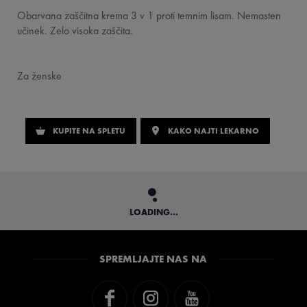
Obarvana zaščitna krema 3 v 1 proti temnim lisam. Nemasten
učinek. Zelo visoka zaščita.
Za ženske
KUPITE NA SPLETU
KAKO NAJTI LEKARNO
LOADING...
SPREMLJAJTE NAS NA