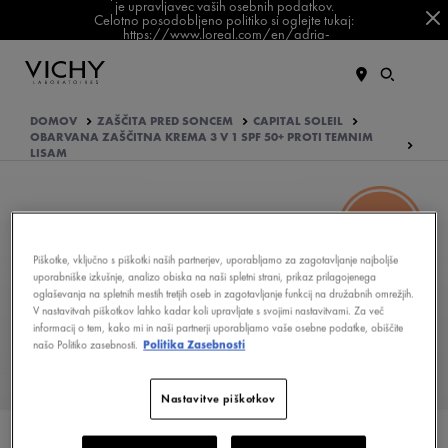
je upravljavec vaših osebnih podatkov.
Celotno posodobljeno politiko si oglejte tukaj:
https://www.loreal.com/en/adria-
balkan/pages/group/privacy-policy-slovenia/
DOMOV
ZAŠČITA PRED SONCEM
CAPITAL SOLEIL
OBARVANA ZAŠČITNA KREMA 3 V 1 SPF 50+ PROTI TEMNIM
LISAM
Piškotke, vključno s piškotki naših partnerjev, uporabljamo za zagotavljanje najboljše
uporabniške izkušnje, analizo obiska na naši spletni strani, prikaz prilagojenega
oglaševanja na spletnih mestih tretjih oseb in zagotavljanje funkcij na družabnih omrežjih.
V nastavitvah piškotkov lahko kadar koli upravljate s svojimi nastavitvami. Za več
KATERE AKTIVNE SESTAVINE IMA
informacij o tem, kako mi in naši partnerji uporabljamo vaše osebne podatke, obiščite
FORMULA?
našo Politiko zasebnosti.
Politika Zasebnosti
KAKO JE IZDELEK FORMULIRAN?
Nastavitve piškotkov
KAKŠNO JE VAŠE MNENJE