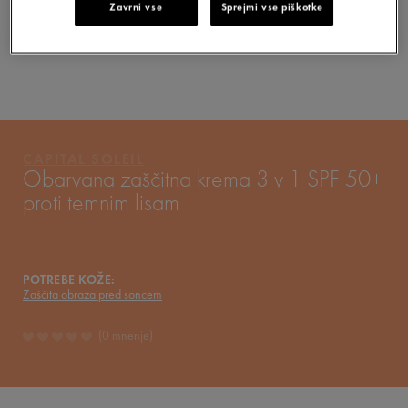
Zavrni vse
Sprejmi vse piškotke
VAŠA RUTINA
VICHY MAG
CAPITAL SOLEIL
Obarvana zaščitna krema 3 v 1 SPF 50+
proti temnim lisam
POTREBE KOŽE:
Zaščita obraza pred soncem
0 mnenje