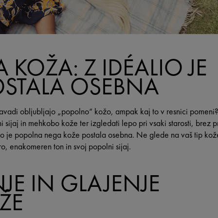
KOŽA: Z IDÉALIO JE
STALA OSEBNA
avadi obljubljajo „popolno“ kožo, ampak kaj to v resnici pomen
 sijaj in mehkobo kože ter izgledati lepo pri vsaki starosti, brez 
io je popolna nega kože postala osebna. Ne glede na vaš tip kož
o, enakomeren ton in svoj popolni sijaj.
JE IN GLAJENJE
ŽE