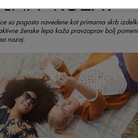
LNA“ KOŽA?
ce so pogosto navedene kot primarna skrb izdelk
tivne ženske lepa koža pravzaprav bolj pomeni si
sa nazaj.