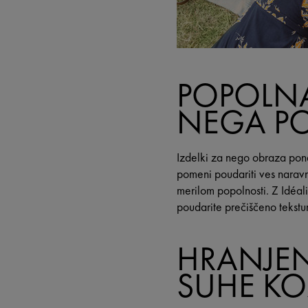
POPOLNA 
NEGA PO
Izdelki za nego obraza pon
pomeni poudariti ves naravni
merilom popolnosti. Z Idéal
poudarite prečiščeno tekstur
HRANJEN
SUHE KO