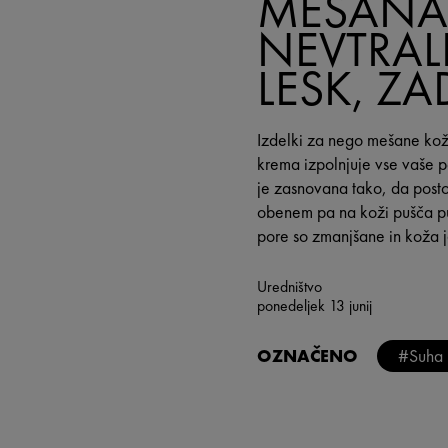
MEŠANA
NEVTRAL
LESK, ZA
Izdelki za nego mešane kože
krema izpolnjuje vse vaše 
je zasnovana tako, da posto
obenem pa na koži pušča pud
pore so zmanjšane in koža j
Uredništvo
ponedeljek 13 junij
OZNAČENO
#Suha 