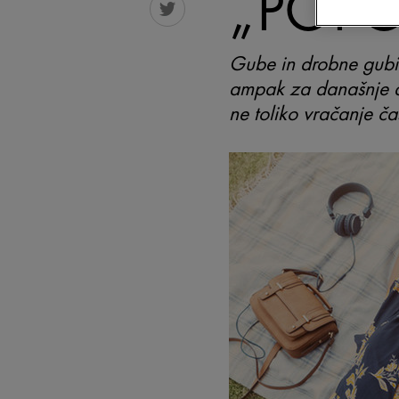
„POPO
Gube in drobne gubi
ampak za današnje ak
ne toliko vračanje ča