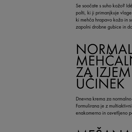
Se soočate s suho kožo? Idé
polti, ki ji primanjkuje vl
ki mehča hrapavo kožo in suha
zapolni drobne gubice in daj
NORMAL
MEHČAL
ZA IZJE
UČINEK
Dnevna krema za normalno ko
Formulirana je z multiaktiv
enakomerno in osvetljeno po