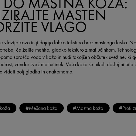
 DO MASTNA KOŽA:
IZIRAJTE MASTEN
DRŽITE VLAGO
 vlažijo kožo in ji dajejo lahko teksturo brez mastnega leska. No
potrebe, če želite mehko, gladko teksturo z mat učinkom. Tehno
poma sprošča vodo v kožo in nudi takojšen občutek svežine, ki ga 
rast, vendar svež mat učinek. Vaša koža še nikoli doslej ni bila b
e videti bolj gladka in enakomerna.
koža
#Mešana koža
#Mastna koža
#Proti 