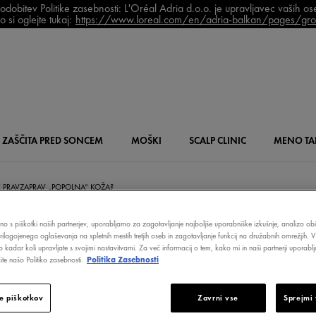
bitev Politike zasebnosti: L'Oréal Adria d.o.o. je upravljavec vaših o
 si oglejte tukaj:
https://www.loreal.com/en/adria-balkan/pages/grou
ZAŠČITA PRED SONCEM
MOŠKI
SCALP
CLINIC
MENO
TA
 PRAVZAPRAV „POPOLNA“ KOŽA?
čno s piškotki naših partnerjev, uporabljamo za zagotavljanje najboljše uporabniške izkušnje, analizo obi
prilagojenega oglaševanja na spletnih mestih tretjih oseb in zagotavljanje funkcij na družabnih omrežjih. V
o kadar koli upravljate s svojimi nastavitvami. Za več informacij o tem, kako mi in naši partnerji upora
A JE PRAVZAPR
te našo Politiko zasebnosti.
Politika Zasebnosti
e piškotkov
Zavrni vse
Sprejmi 