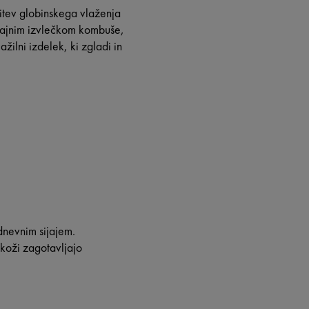
itev globinskega vlaženja
 čajnim izvlečkom kombuše,
žilni izdelek, ki zgladi in
dnevnim sijajem.
koži zagotavljajo