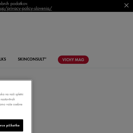
sebnih podatkov.
p/privacy-policy-slovenia/
LKS
SKIN
CONSULT
AI
VICHY
MAG
ska na naši spletni
 nastavitvah
bljamo vaše osebne
AV
vse piškotke