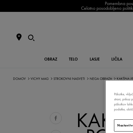
Pomembna posodo
Celotno posodobljeno politiko
OBRAZ
TELO
LASJE
LIČILA
DOMOV
VICHY MAG
STROKOVNI NASVETI
NEGA OBRAZA
KAKŠNA JE
Piškotke, vklju
strani, prikaz 
piškotkov lahk
KAKŠN
podatke, obišči
Nastavitv