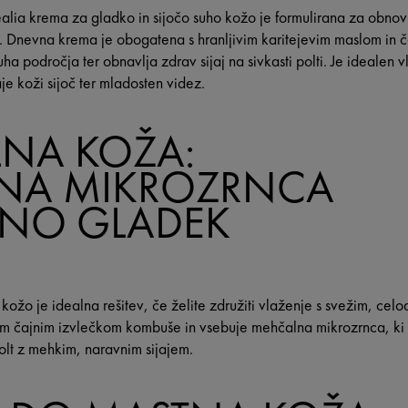
alia krema za gladko in sijočo suho kožo je formulirana za obnov
age. Dnevna krema je obogatena s hranljivim karitejevim maslom in
 področja ter obnavlja zdrav sijaj na sivkasti polti. Je idealen vla
e koži sijoč ter mladosten videz.
NA KOŽA:
NA MIKROZRNCA
MNO GLADEK
žo je idealna rešitev, če želite združiti vlaženje s svežim, celo
nim čajnim izvlečkom kombuše in vsebuje mehčalna mikrozrnca, ki 
lt z mehkim, naravnim sijajem.