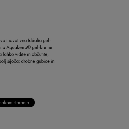
va inovativna Idéalia gel-
logija Aquakeep® gel-kreme
lahko vidite in občutite,
olj sijoča: drobne gubice in
znakom staranja