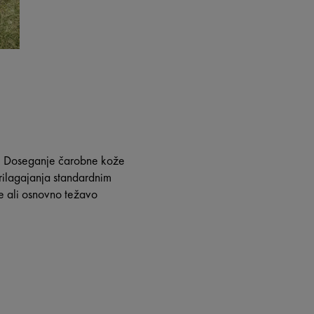
i? Doseganje čarobne kože
prilagajanja standardnim
e ali osnovno težavo