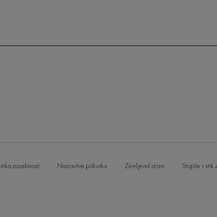
litika zasebnosti
Nastavitve piškotka
Zemljevid strani
Stopite v stik