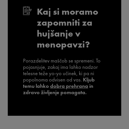
Začimbe, zelišča, česen in čebula so dober način za
Krompir
lahko prav tako vključite na tedenski ravni (3
telesne teže
Kaj si moramo
zmanjšanje uporabe soli
ali 4 porcije na teden, po možnosti svežega), saj ima
visok glikemični indeks
zapomniti za
hujšanje v
menopavzi?
Porazdelitev maščob se spremeni. To
pojasnjuje, zakaj ima lahko nadzor
telesne teže yo-yo učinek, ki pa ni
popolnoma odvisen od vas.
Kljub
temu lahko
dobra prehrana
in
zdravo življenje pomagata.