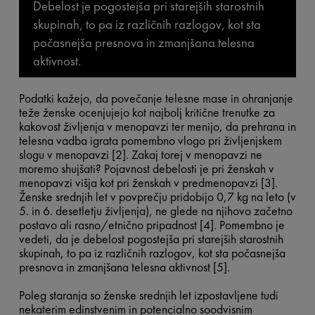
Debelost je pogostejša pri starejših starostnih
skupinah, to pa iz različnih razlogov, kot sta
počasnejša presnova in zmanjšana telesna
aktivnost.
Podatki kažejo, da povečanje telesne mase in ohranjanje
teže ženske ocenjujejo kot najbolj kritične trenutke za
kakovost življenja v menopavzi ter menijo, da prehrana in
telesna vadba igrata pomembno vlogo pri življenjskem
slogu v menopavzi [2]. Zakaj torej v menopavzi ne
moremo shujšati? Pojavnost debelosti je pri ženskah v
menopavzi višja kot pri ženskah v predmenopavzi [3].
Ženske srednjih let v povprečju pridobijo 0,7 kg na leto (v
5. in 6. desetletju življenja), ne glede na njihovo začetno
postavo ali rasno/etnično pripadnost [4]. Pomembno je
vedeti, da je debelost pogostejša pri starejših starostnih
skupinah, to pa iz različnih razlogov, kot sta počasnejša
presnova in zmanjšana telesna aktivnost [5].
Poleg staranja so ženske srednjih let izpostavljene tudi
nekaterim edinstvenim in potencialno soodvisnim