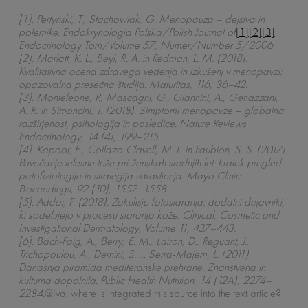
[1]. Pertyński, T., Stachowiak, G. Menopauza – dejstva in
polemike. Endokrynologia Polska/Polish Journal of
[1]
[2]
[3]
Endocrinology Tom/Volume 57; Numer/Number 5/2006.
[2]. Marlatt, K. L., Beyl, R. A. in Redman, L. M. (2018).
Kvalitativna ocena zdravega vedenja in izkušenj v menopavzi:
opazovalna presečna študija. Maturitas, 116, 36–42.
[3]. Monteleone, P., Mascagni, G., Giannini, A., Genazzani,
A. R. in Simoncini, T. (2018). Simptomi menopavze – globalna
razširjenost, psihologija in posledice. Nature Reviews
Endocrinology, 14 (4), 199–215.
[4]. Kapoor, E., Collazo-Clavell, M. L. in Faubion, S. S. (2017).
Povečanje telesne teže pri ženskah srednjih let: kratek pregled
patofiziologije in strategija zdravljenja. Mayo Clinic
Proceedings, 92 (10), 1552–1558.
[5]. Addor, F. (2018). Zakulisje fotostaranja: dodatni dejavniki,
ki sodelujejo v procesu staranja kože. Clinical, Cosmetic and
Investigational Dermatology, Volume 11, 437–443.
[6]. Bach-Faig, A., Berry, E. M., Lairon, D., Reguant, J.,
Trichopoulou, A., Dernini, S. … Serra-Majem, L. (2011).
Današnja piramida mediteranske prehrane. Znanstvena in
kulturna dopolnila. Public Health Nutrition, 14 (12A), 2274–
2284.
@Iva: where is integrated this source into the text article?