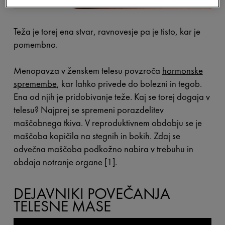
Teža je torej ena stvar, ravnovesje pa je tisto, kar je
pomembno.
Menopavza v ženskem telesu povzroča
hormonske
spremembe
, kar lahko privede do bolezni in tegob.
Ena od njih je pridobivanje teže. Kaj se torej dogaja v
telesu? Najprej se spremeni porazdelitev
maščobnega tkiva. V reproduktivnem obdobju se je
maščoba kopičila na stegnih in bokih. Zdaj se
odvečna maščoba podkožno nabira v trebuhu in
obdaja notranje organe [1].
DEJAVNIKI POVEČANJA
TELESNE MASE