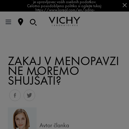
je upravljavec vaših osebnih podatkov.
Celotno posodobljeno politiko si oglejte tukaj:
https://www.loreal.com/en/adria-
balkan/pages/group/privacy-policy-slovenia/
ZAKAJ V MENOPAVZI
NE MOREMO
SHUJŠATI?
Avtor članka