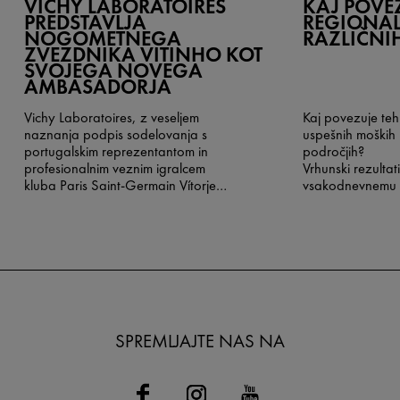
VICHY LABORATOIRES
KAJ POVEZ
PREDSTAVLJA
REGIONAL
NOGOMETNEGA
RAZLIČNI
ZVEZDNIKA VITINHO KOT
SVOJEGA NOVEGA
AMBASADORJA
Vichy Laboratoires, z veseljem
Kaj povezuje teh
naznanja podpis sodelovanja s
uspešnih moških 
portugalskim reprezentantom in
področjih?
profesionalnim veznim igralcem
Vrhunski rezultati
kluba Paris Saint-Germain Vítorjem
vsakodnevnemu st
Machadom Ferreirom, bolj znanim
izpostavljenosti 
kot Vitinha, ki postaja novi globalni
dejavnikom in imp
ambasador blagovne znamke.
SPREMLJAJTE NAS NA