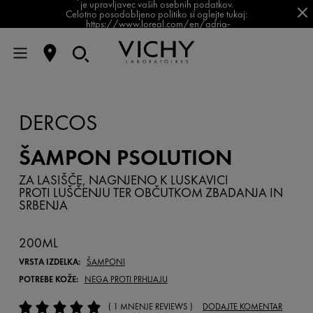
je upravljavec vaših osebnih podatkov.
Celotno posodobljeno politiko si oglejte tukaj:
https://www.loreal.com/en/adria-
balkan/pages/group/privacy-policy-slovenia/
DERCOS
ŠAMPON PSOLUTION
ZA LASIŠČE, NAGNJENO K LUSKAVICI
PROTI LUŠČENJU TER OBČUTKOM ZBADANJA IN
SRBENJA
200ML
VRSTA IZDELKA:
ŠAMPONI
POTREBE KOŽE:
NEGA PROTI PRHLJAJU
( 1 MNENJE REVIEWS )
DODAJTE KOMENTAR