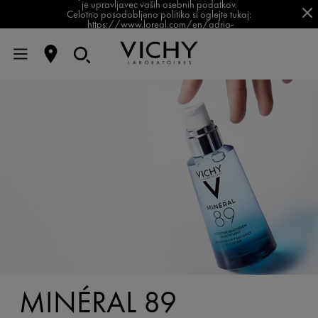
je upravljavec vaših osebnih podatkov.
Celotno posodobljeno politiko si oglejte tukaj:
https://www.loreal.com/en/adria-
balkan/pages/group/privacy-policy-slovenia/
MINÉRAL 89