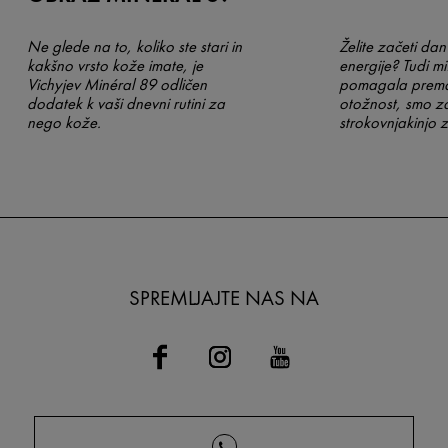
Ne glede na to, koliko ste stari in
Želite začeti da
kakšno vrsto kože imate, je
energije? Tudi m
Vichyjev Minéral 89 odličen
pomagala premag
dodatek k vaši dnevni rutini za
otožnost, smo za
nego kože.
strokovnjakinjo 
Khuade za nekaj
vključevanju jog
rutino.
SPREMLJAJTE NAS NA