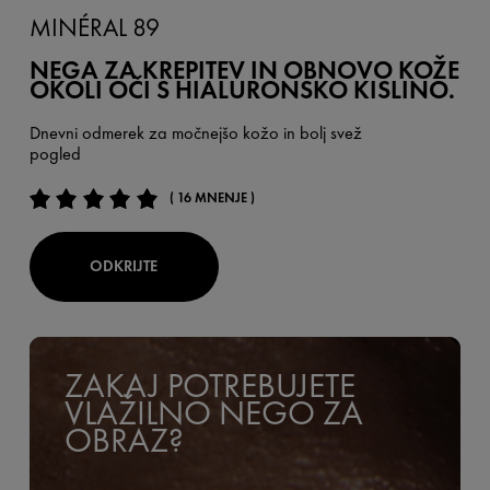
MINÉRAL 89
NEGA ZA KREPITEV IN OBNOVO KOŽE
OKOLI OČI S HIALURONSKO KISLINO.
Dnevni odmerek za močnejšo kožo in bolj svež
pogled
( 16 MNENJE )
ODKRIJTE
ZAKAJ POTREBUJETE
VLAŽILNO NEGO ZA
OBRAZ?