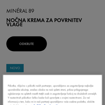
MINÉRAL 89
NOČNA KREMA ZA POVRNITEV
VLAGE
ODKRIJTE
NOVO
Piškotke, vključno s piškotki naših partnerjev, uporabljamo za zagotavljanje najboljše
uporabniške izkušnje, analizo obiska na naši spletni strani, prikaz prilagojenega
oglaševanja na spletnih mestih tretjih oseb in zagotavljanje funkcij na družabnih omrežjih.
V nastavitvah piškotkov lahko kadar koli upravljate s svojimi nastavitvami. Za več
informacij o tem, kako mi in naši partnerji uporabljamo vaše osebne podatke, obiščite