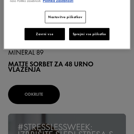
našo Politiko zasebnosti.
Politika Zasebnosti
Nastavitve piškotkov
Zavrni vse
Sprejmi vse piškotke
MINÉRAL 89
MATTE SORBET ZA 48 URNO
VLAŽENJA
ODKRIJTE
#STRESSLESSWEEK: