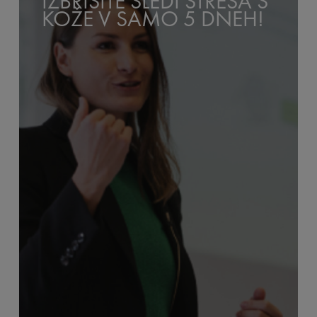
IZBRIŠITE SLEDI STRESA S
KOŽE V SAMO 5 DNEH!