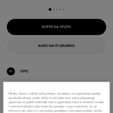
KUPITE NA SPLETU
KAKO NAJTI LEKARNO
OPIS
Formulirana s čistim melatoninom, hialuronsko
Piškotke, vključno s piškotki naših partnerjev, uporabljamo za zagotavljanje najboljše
kislino in minerali, ki pospešujejo okrevanje kože
uporabniške izkušnje, analizo obiska na naši spletni strani, prikaz prilagojenega
po vsakodnevnih škodljivih vplivih. Zbudite se z
oglaševanja na spletnih mestih tretjih oseb in zagotavljanje funkcij na družabnih omrežjih.
bolj navlaženo, polno in sijočo kožo.
V nastavitvah piškotkov lahko kadar koli upravljate s svojimi nastavitvami. Za več
informacij o tem, kako mi in naši partnerji uporabljamo vaše osebne podatke, obiščite