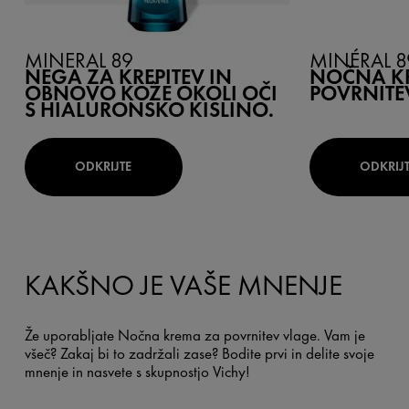
MINÉRAL 89
MINÉRAL 8
NEGA ZA KREPITEV IN
NOČNA K
OBNOVO KOŽE OKOLI OČI
POVRNITE
S HIALURONSKO KISLINO.
ODKRIJTE
ODKRIJ
KAKŠNO JE VAŠE MNENJE
Že uporabljate Nočna krema za povrnitev vlage. Vam je
všeč? Zakaj bi to zadržali zase? Bodite prvi in ​​delite svoje
mnenje in nasvete s skupnostjo Vichy!