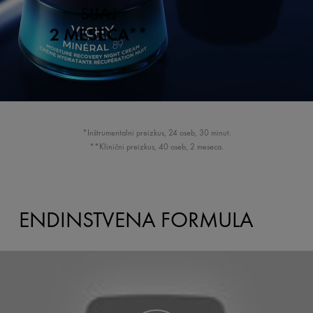
SIJAJ
2 MESECA**
*Inštrumentalni preizkus, 24 oseb, 30 minut.
**Klinični preizkus, 40 oseb, 2 meseca.
ENDINSTVENA FORMULA