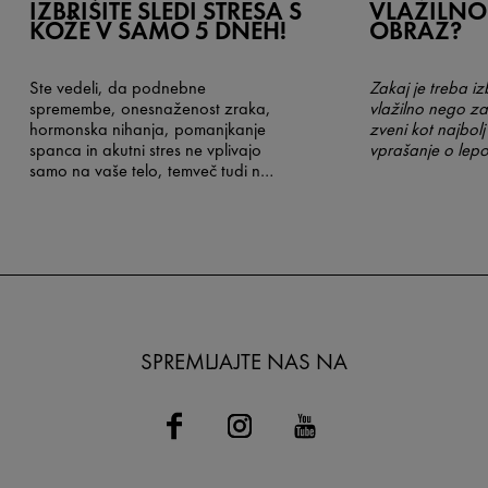
IZBRIŠITE SLEDI STRESA S
VLAŽILNO
KOŽE V SAMO 5 DNEH!
OBRAZ?
Ste vedeli, da podnebne
Zakaj je treba i
spremembe, onesnaženost zraka,
vlažilno nego za
hormonska nihanja, pomanjkanje
zveni kot najbol
spanca in akutni stres ne vplivajo
vprašanje o lepo
samo na vaše telo, temveč tudi na
vašo kožo?
SPREMLJAJTE NAS NA