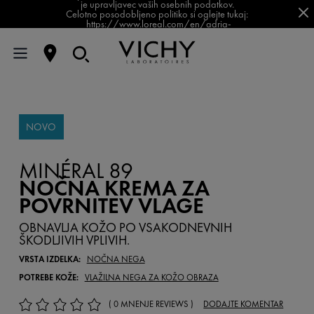
je upravljavec vaših osebnih podatkov.
Celotno posodobljeno politiko si oglejte tukaj:
https://www.loreal.com/en/adria-
balkan/pages/group/privacy-policy-slovenia/
NOVO
MINÉRAL 89
NOČNA KREMA ZA
POVRNITEV VLAGE
OBNAVLJA KOŽO PO VSAKODNEVNIH
ŠKODLJIVIH VPLIVIH.
VRSTA IZDELKA:
NOČNA NEGA
POTREBE KOŽE:
VLAŽILNA NEGA ZA KOŽO OBRAZA
( 0 MNENJE REVIEWS )
DODAJTE KOMENTAR