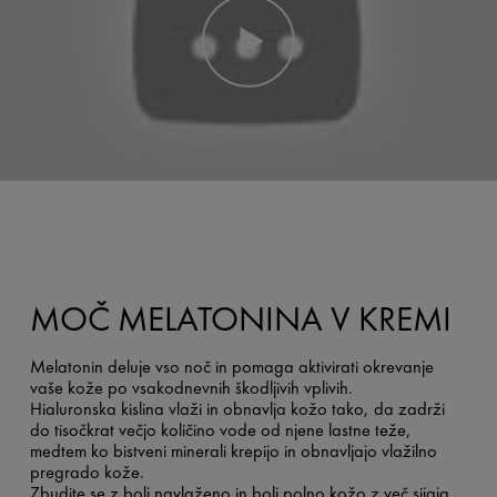
MOČ MELATONINA V KREMI
Melatonin deluje vso noč in pomaga aktivirati okrevanje
vaše kože po vsakodnevnih škodljivih vplivih.
Hialuronska kislina vlaži in obnavlja kožo tako, da zadrži
do tisočkrat večjo količino vode od njene lastne teže,
medtem ko bistveni minerali krepijo in obnavljajo vlažilno
pregrado kože.
Zbudite se z bolj navlaženo in bolj polno kožo z več sijaja,