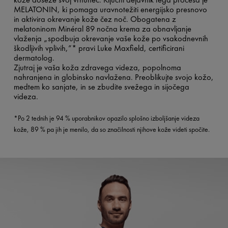
MELATONIN, ki pomaga uravnotežiti energijsko presnovo
in aktivira okrevanje kože čez noč. Obogatena z
melatoninom Minéral 89 nočna krema za obnavljanje
vlaženja „spodbuja okrevanje vaše kože po vsakodnevnih
škodljivih vplivih,”* pravi Luke Maxfield, certificirani
dermatolog.
Zjutraj je vaša koža zdravega videza, popolnoma
nahranjena in globinsko navlažena. Preoblikujte svojo kožo,
medtem ko sanjate, in se zbudite svežega in sijočega
videza.
*Po 2 tednih je 94 % uporabnikov opazilo splošno izboljšanje videza
kože, 89 % pa jih je menilo, da so značilnosti njihove kože videti spočite.