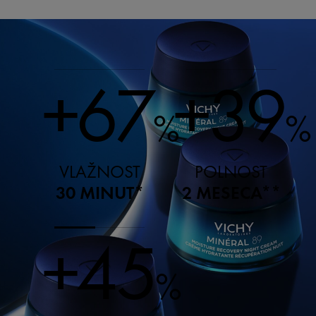
+67
+39
%
%
VLAŽNOST
POLNOST
30 MINUT*
2 MESECA**
+45
%