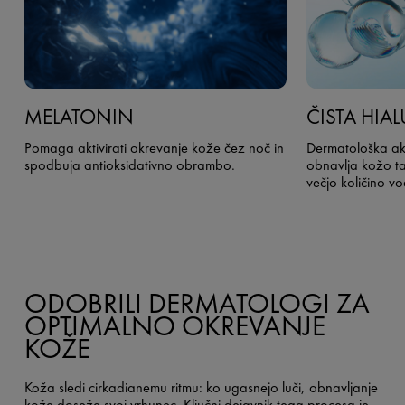
MELATONIN
ČISTA HIA
Pomaga aktivirati okrevanje kože čez noč in
Dermatološka akti
spodbuja antioksidativno obrambo.
obnavlja kožo ta
večjo količino vo
ODOBRILI DERMATOLOGI ZA
OPTIMALNO OKREVANJE
KOŽE
Koža sledi cirkadianemu ritmu: ko ugasnejo luči, obnavljanje
kože doseže svoj vrhunec. Ključni dejavnik tega procesa je